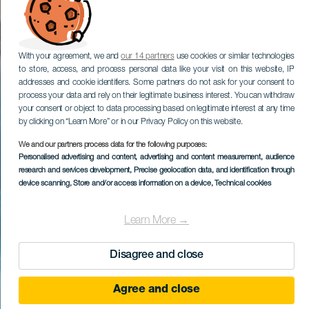
With your agreement, we and
our 14 partners
use cookies or similar technologies
to store, access, and process personal data like your visit on this website, IP
addresses and cookie identifiers. Some partners do not ask for your consent to
process your data and rely on their legitimate business interest. You can withdraw
your consent or object to data processing based on legitimate interest at any time
by clicking on “Learn More” or in our Privacy Policy on this website.
We and our partners process data for the following purposes:
Personalised advertising and content, advertising and content measurement, audience
research and services development
, Precise geolocation data, and identification through
device scanning
, Store and/or access information on a device
, Technical cookies
Learn More →
Disagree and close
Agree and close