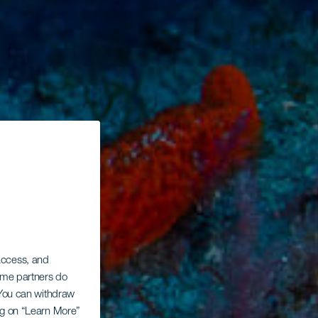
 access, and
Some partners do
. You can withdraw
ing on “Learn More”