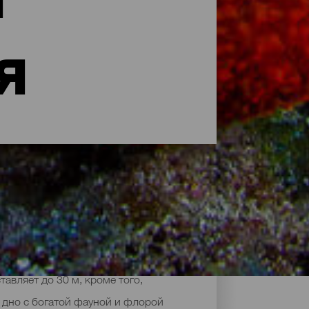
я
я дайвинга по всему побережью.
авляет до 30 м, кроме того,
 дно с богатой фауной и флорой