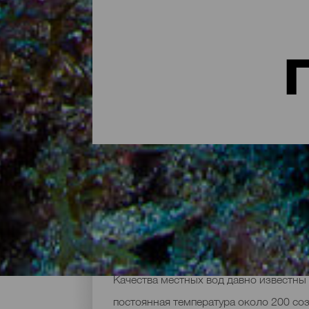
Погружение в рай
Канарские острова это настоящий рай 
Качества местных вод давно известны 
постоянная температура около 200 со