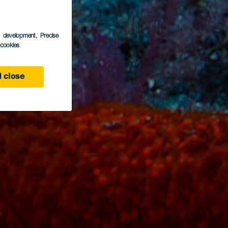
s development
, Precise
l cookies
 close