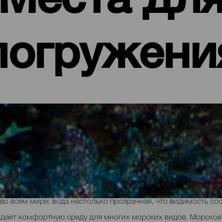
погружени
для дайверов. Доказательства этому наличие школ и мест дл
во всем мире: вода настолько прозрачная, что видимость сост
здаёт комфортную среду для многих морских видов. Морское