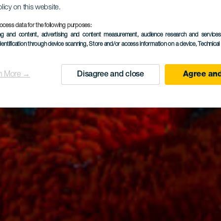
olicy on this website.
ocess data for the following purposes:
ing and content, advertising and content measurement, audience research and service
dentification through device scanning
, Store and/or access information on a device
, Technica
n More →
Disagree and close
Agree and