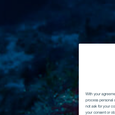
With your agreem
process personal d
not ask for your c
your consent or ob