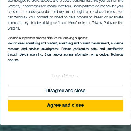
technologies to store, access, and process personal data like your visit on this
website, IP addresses and cookie identifiers. Some partners do not ask for your
consent to process your data and rely on their legitimate business interest. You
can withdraw your consent or object to data processing based on legitimate
interest at any time by clicking on “Learn More” or in our Privacy Policy on this
website.
We and our partners process data for the following purposes:
Personalised advertising and content, advertising and content measurement, audience
research and services development
, Precise geolocation data, and identification
through device scanning
, Store and/or access information on a device
, Technical
cookies
Learn More →
Disagree and close
Agree and close