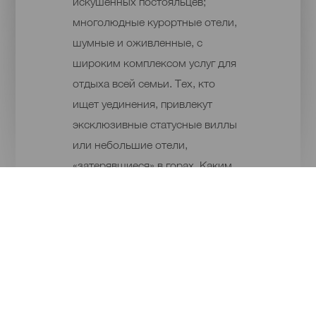
искушенных постояльцев;
многолюдные курортные отели,
шумные и оживленные, с
широким комплексом услуг для
отдыха всей семьи. Тех, кто
ищет уединения, привлекут
эксклюзивные статусные виллы
или небольшие отели,
«затерявшиеся» в горах. Каким
бы ни был выбранный вами
отель, качество услуг будет
отменным, а местоположение –
живописным. И в модных, и в
традиционных отелях
отношение к туристам таково,
что им всегда хочется туда