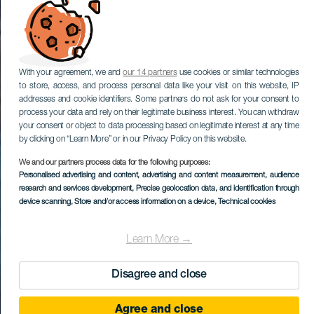
With your agreement, we and
our 14 partners
use cookies or similar technologies
to store, access, and process personal data like your visit on this website, IP
addresses and cookie identifiers. Some partners do not ask for your consent to
process your data and rely on their legitimate business interest. You can withdraw
your consent or object to data processing based on legitimate interest at any time
by clicking on “Learn More” or in our Privacy Policy on this website.
We and our partners process data for the following purposes:
Personalised advertising and content, advertising and content measurement, audience
research and services development
, Precise geolocation data, and identification through
device scanning
, Store and/or access information on a device
, Technical cookies
Learn More →
Disagree and close
Agree and close