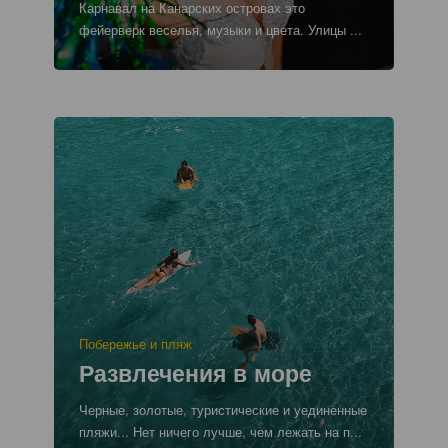
Texto
Карнавал на Канарских островах это
para
фейерверк веселья, музыки и цвета. Улицы ...
listados
y
meta-
datos
Imagen
Imagen
Listado
Motivación
Побережье и пляж
Principal
Titular
Развлечения в море
Texto
Черные, золотые, туристические и уединенные
para
пляжи... Нет ничего лучше, чем лежать на п...