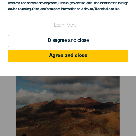
research and services development
, Precise geolocation data, and identification through
device scanning
, Store and/or access information on a device
, Technical cookies
Какой бы ни была цель вашего
Learn More →
визита на Канарские острова, у вас
все получится. Что же привело
Disagree and close
именно вас?
Agree and close
Imagen
Imagen
Listado
Titular