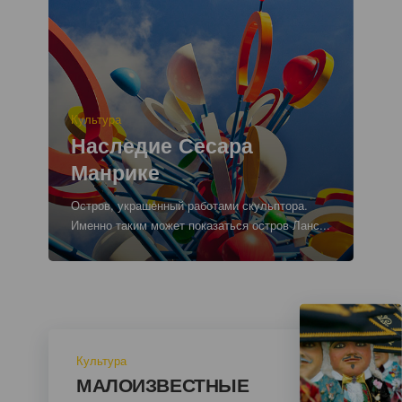
Motivación
Культура
Principal
Titular
Наследие Сесара
Манрике
Texto
Остров, украшенный работами скульптора.
para
Именно таким может показаться остров Ланс...
listados
y
meta-
datos
Imagen
Imagen
Listado
Motivación
Культура
Principal
Titular
МАЛОИЗВЕСТНЫЕ