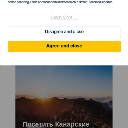
device scanning
, Store and/or access information on a device
, Technical cookies
Какой бы ни была цель вашего
Learn More →
визита на Канарские острова, у вас
все получится. Что же привело
Disagree and close
именно вас?
Agree and close
Imagen
Imagen
Listado
Titular
Посетить Канарские