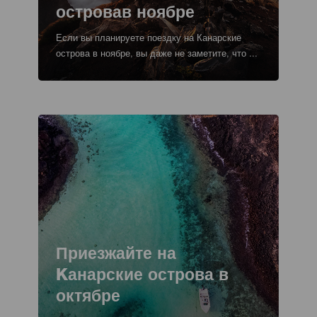
островав ноябре
Texto
Если вы планируете поездку на Канарские
para
острова в ноябре, вы даже не заметите, что ...
listados
y
meta-
datos
Imagen
Imagen
Listado
Titular
Приезжайте на
Kанарские острова в
октябре