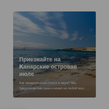
y
meta-
datos
Imagen
Imagen
Listado
Titular
Приезжайте на
Kанарские островав
июле
Texto
Как провести свой отпуск в июле? Мы
para
предложим вам развлечения на любой вкус. ...
listados
y
meta-