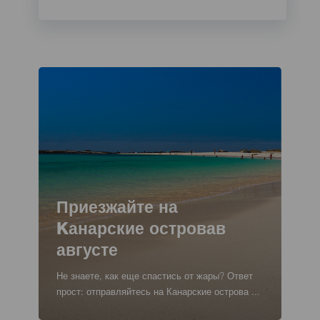
Imagen
Imagen
Listado
Titular
Приезжайте на
Kанарские островав
августе
Texto
Не знаете, как еще спастись от жары? Ответ
para
прост: отправляйтесь на Канарские острова ...
listados