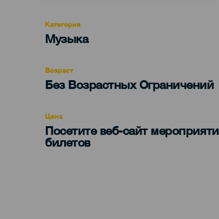
Категория
Categoría
Музыка
del
evento
Возраст
Edad
Без Возрастных Ограничений
Recomendada
Цена
Посетите веб-сайт мероприяти
билетов