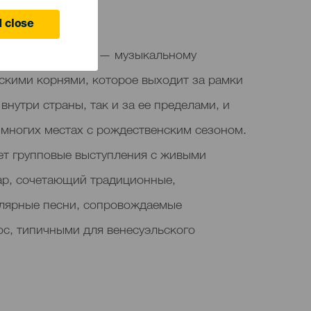
 close
ен гайта зулиана — музыкальному
скими корнями, которое выходит за рамки
внутри страны, так и за ее пределами, и
 многих местах с рождественским сезоном.
т групповые выступления с живыми
ар, сочетающий традиционные,
лярные песни, сопровождаемые
ос, типичными для венесуэльского