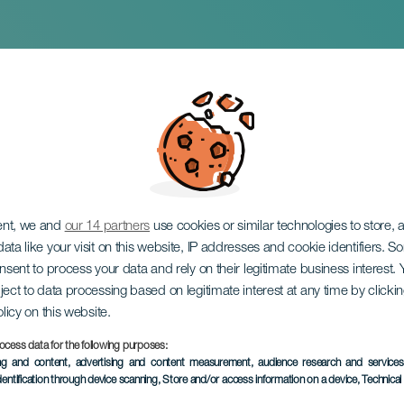
 говорит через Гаит
ent, we and
our 14 partners
use cookies or similar technologies to store,
ata like your visit on this website, IP addresses and cookie identifiers. 
onsent to process your data and rely on their legitimate business interest
ject to data processing based on legitimate interest at any time by click
olicy on this website.
ocess data for the following purposes:
ПРОШЕДШЕЕ МЕРОПРИЯ
ing and content, advertising and content measurement, audience research and service
dentification through device scanning
, Store and/or access information on a device
, Technica