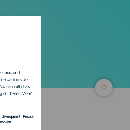
у.
 access, and
Some partners do
. You can withdraw
ing on “Learn More”
ТИЕ
s development
, Precise
l cookies