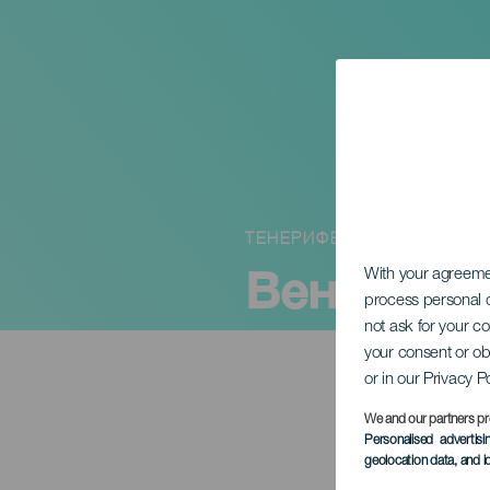
ТЕНЕРИФЕ
Венесуэла
With your agreem
process personal d
not ask for your c
your consent or ob
or in our Privacy P
We and our partners pr
Personalised advertis
geolocation data, and i