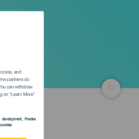
n
 access, and
Some partners do
. You can withdraw
ing on “Learn More”
ТИЕ
s development
, Precise
l cookies