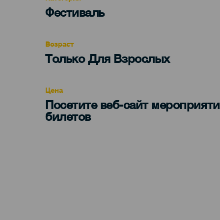
Categoría
Фестиваль
del
evento
Возраст
Edad
Только Для Взрослых
Recomendada
Цена
Посетите веб-сайт мероприяти
билетов