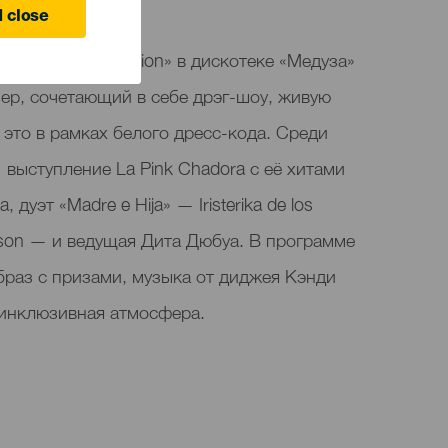
 close
arty – White Edition» в дискотеке «Медуза»
ер, сочетающий в себе дрэг-шоу, живую
ё это в рамках белого дресс-кода. Среди
выступление La Pink Chadora с её хитами
 дуэт «Madre e Hija» — Iristerika de los
erson — и ведущая Дита Дюбуа. В программе
браз с призами, музыка от диджея Кэнди
 инклюзивная атмосфера.