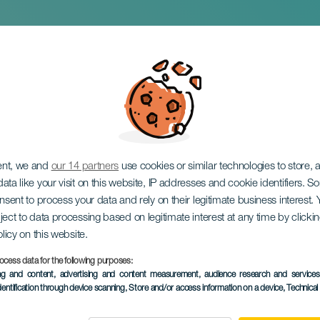
a Party White Editio
ent, we and
our 14 partners
use cookies or similar technologies to store,
ata like your visit on this website, IP addresses and cookie identifiers. 
onsent to process your data and rely on their legitimate business interest
ject to data processing based on legitimate interest at any time by click
olicy on this website.
ocess data for the following purposes:
ПРОШЕДШЕЕ МЕРОПРИЯ
ing and content, advertising and content measurement, audience research and service
dentification through device scanning
, Store and/or access information on a device
, Technica
23 August 2025