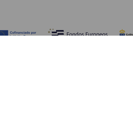
Обзор
П
Побережье и пляжи
Культура
К
Кухня
Все статьи
Ка
П