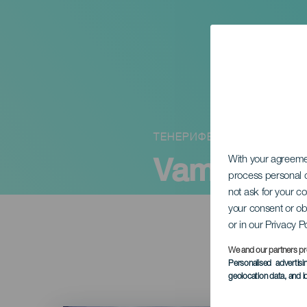
ТЕНЕРИФЕ
Vamos Nen
With your agreem
process personal d
not ask for your c
your consent or ob
or in our Privacy P
We and our partners pr
Personalised advertis
geolocation data, and i