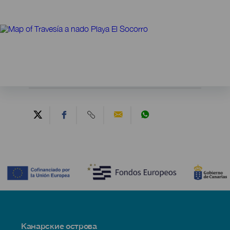
Contenido
Menú
Канарские острова