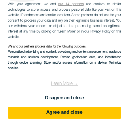
With your agreement, we and
our 14 partners
use cookies or similar
technologies to store, access, and process personal data like your visit on this
website, IP addresses and cookie identifiers. Some partners do not ask for your
consent to process your data and rely on their legitimate business interest. You
ТЕНЕРИФЕ
can withdraw your consent or object to data processing based on legitimate
Travesía a nado Playa El
interest at any time by clicking on “Learn More” or in our Privacy Policy on this
Socorro
website.
We and our partners process data for the following purposes:
Imagen
Personalised advertising and content, advertising and content measurement, audience
Listado
research and services development
, Precise geolocation data, and identification
through device scanning
, Store and/or access information on a device
, Technical
cookies
Learn More →
Disagree and close
16 August 2026
Agree and close
Localidad
Los Realejos
Descripción
Муниципалитет Лос-Реалехос на Тенерифе проводит