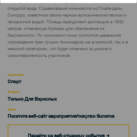
del
очередное захватывающее мероприятие по плаванию на
evento
открытой воде. Соревнования начинаются на Плайя-дель-
Сокорро, известном своим черным вулканическим песком и
прозрачной водой. Пловцы преодолеют дистанцию ​​в 1600
метров, отмеченную буйками для обеспечения их
безопасности. По окончании гонки состоится церемония
награждения трех лучших финишеров как в мужской, так и в
женской категориях, что будет отмечено за усилия и
самоотверженность участников.
Категория
Categoría
Спорт
del
evento
Возраст
Edad
Только Для Взрослых
Recomendada
Цена
Посетите веб-сайт мероприятия/покупки билетов
Перейти на веб-страницу события