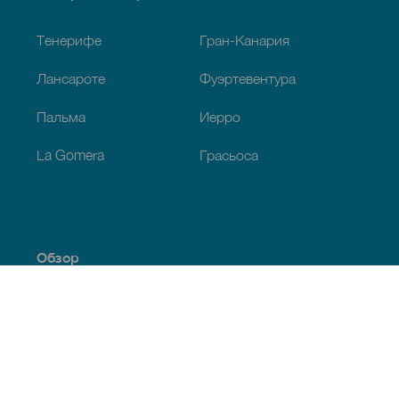
Footer
Тенерифе
Гран-Канария
Лансароте
Фуэртевентура
Пальма
Иерро
La Gomera
Грасьоса
Обзор
Побережье и пляжи
Культура
Кухня
Все статьи