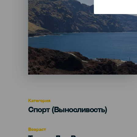
Категория
Categoría
Спорт (Выносливость)
del
evento
Возраст