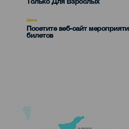
Edad
Только Для Взрослых
Recomendada
Цена
Посетите веб-сайт мероприяти
билетов
TENERIFE