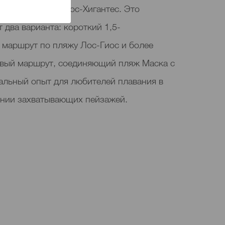
кантиладос-де-Лос-Хигантес. Это
 два варианта: короткий 1,5-
 маршрут по пляжу Лос-Гиос и более
вый маршрут, соединяющий пляж Маска с
альный опыт для любителей плавания в
ении захватывающих пейзажей.