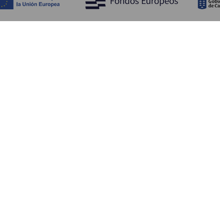
Обзор
П
Побережье и пляжи
Культура
К
Кухня
Все статьи
Ка
П
Ус