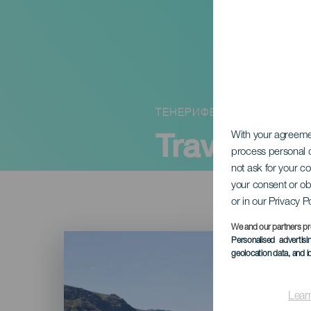
ТЕНЕРИФЕ
Travesía a
With your agreem
process personal d
not ask for your c
your consent or ob
or in our Privacy P
We and our partners pr
Imagen
Personalised advertis
Listado
geolocation data, and i
Lear