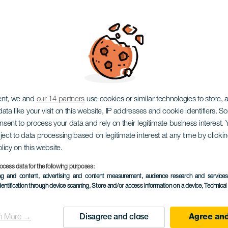
 Nado Murallas del Inf
ent, we and
our 14 partners
use cookies or similar technologies to store,
ata like your visit on this website, IP addresses and cookie identifiers. 
onsent to process your data and rely on their legitimate business interest
ject to data processing based on legitimate interest at any time by click
olicy on this website.
November 2026
ocess data for the following purposes:
Localidad
Los Gigantes
ing and content, advertising and content measurement, audience research and service
dentification through device scanning
, Store and/or access information on a device
, Technica
Descripción
X Travesía Murallas del
del
по плаванию, которое 
n More →
Disagree and close
Agree and