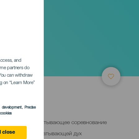
ierno
 access, and
Some partners do
. You can withdraw
ing on “Learn More”
s development
, Precise
l cookies
 Infierno — это захватывающее соревнование
проводится в захватывающей дух
 close