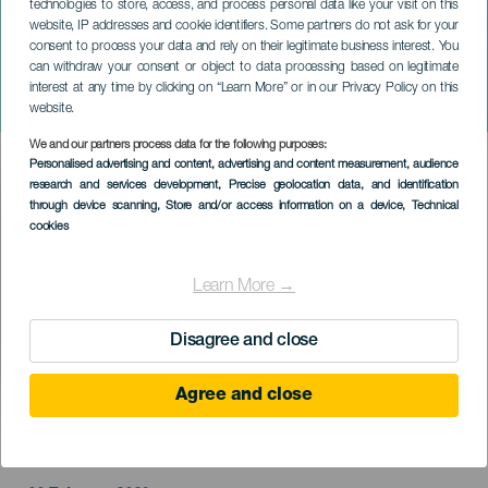
technologies to store, access, and process personal data like your visit on this
website, IP addresses and cookie identifiers. Some partners do not ask for your
consent to process your data and rely on their legitimate business interest. You
ТЕНЕРИФЕ
can withdraw your consent or object to data processing based on legitimate
Тайна Востока в
interest at any time by clicking on “Learn More” or in our Privacy Policy on this
постановке театра Барути.
website.
We and our partners process data for the following purposes:
Imagen
Personalised advertising and content, advertising and content measurement, audience
Listado
research and services development
, Precise geolocation data, and identification
through device scanning
, Store and/or access information on a device
, Technical
cookies
Learn More →
Disagree and close
Agree and close
ПРОШЕДШЕЕ МЕРОПРИЯТИЕ