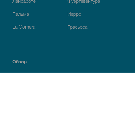
Лансароте
Фуэртевентура
Пальма
Иерро
La Gomera
Грасьоса
Обзор
Побережье и пляжи
Культура
Кухня
Все статьи
Полезная информация