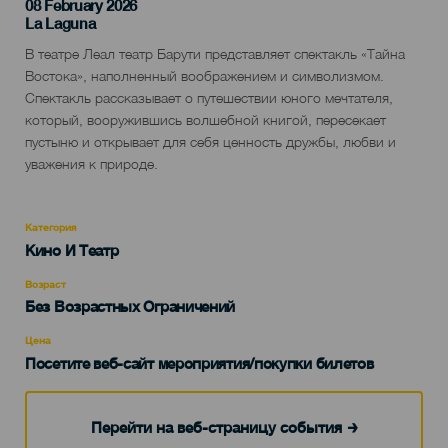
08 February 2026
Localidad
La Laguna
Descripción
В театре Леал театр Барути представляет спектакль «Тайна
del
Востока», наполненный воображением и символизмом.
evento
Спектакль рассказывает о путешествии юного мечтателя,
который, вооружившись волшебной книгой, пересекает
пустыню и открывает для себя ценность дружбы, любви и
уважения к природе.
Категория
Categoría
Кино И Театр
del
evento
Возраст
Edad
Без Возрастных Ограничений
Recomendada
Цена
Посетите веб-сайт мероприятия/покупки билетов
Перейти на веб-страницу события