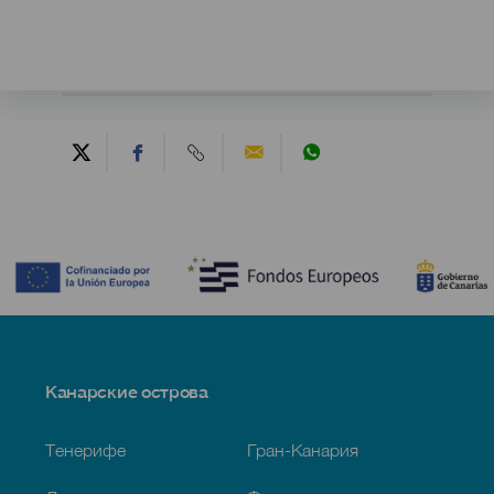
Contenido
Menú
Канарские острова
Footer
Тенерифе
Гран-Канария