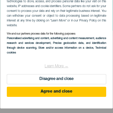
technologies to store, access, and process personal data like your visit on this
website, IP addresses and cookie identifiers. Some partners do not ask for your
consent to process your data and rely on their legitimate business interest. You
can withdraw your consent or object to data processing based on legitimate
ТЕНЕРИФЕ
interest at any time by clicking on “Learn More” or in our Privacy Policy on this
Siloé на концерте
website.
We and our partners process data for the following purposes:
Imagen
Personalised advertising and content, advertising and content measurement, audience
Listado
research and services development
, Precise geolocation data, and identification
through device scanning
, Store and/or access information on a device
, Technical
cookies
Learn More →
Disagree and close
Agree and close
ПРОШЕДШЕЕ МЕРОПРИЯТИЕ