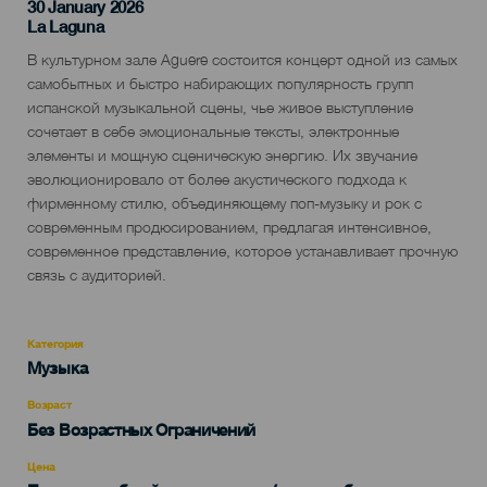
30 January 2026
Localidad
La Laguna
Descripción
В культурном зале Aguere состоится концерт одной из самых
del
самобытных и быстро набирающих популярность групп
evento
испанской музыкальной сцены, чье живое выступление
сочетает в себе эмоциональные тексты, электронные
элементы и мощную сценическую энергию. Их звучание
эволюционировало от более акустического подхода к
фирменному стилю, объединяющему поп-музыку и рок с
современным продюсированием, предлагая интенсивное,
современное представление, которое устанавливает прочную
связь с аудиторией.
Категория
Categoría
Музыка
del
evento
Возраст
Edad
Без Возрастных Ограничений
Recomendada
Цена