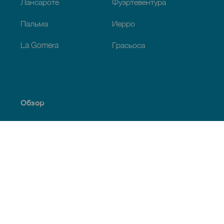
Лансароте
Фуэртевентура
Пальма
Иерро
La Gomera
Грасьоса
Обзор
Побережье и пляжи
Культура
Кухня
Все статьи
Полезная информация