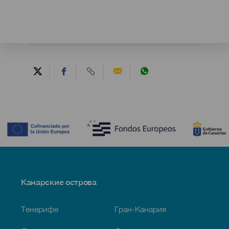
Contenido
Menú
Канарские острова
Footer
Тенерифе
Гран-Канария