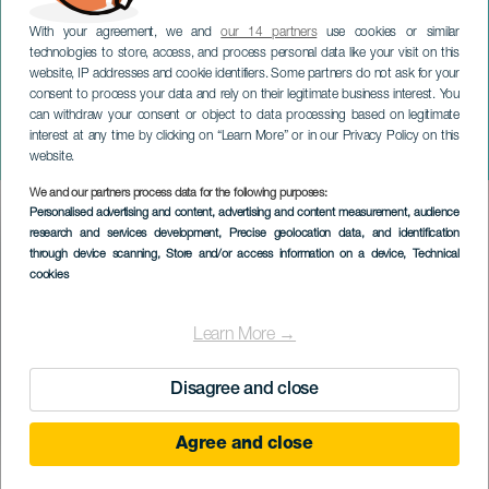
With your agreement, we and
our 14 partners
use cookies or similar
technologies to store, access, and process personal data like your visit on this
ТЕНЕРИФЕ
website, IP addresses and cookie identifiers. Some partners do not ask for your
Штутгартский
consent to process your data and rely on their legitimate business interest. You
can withdraw your consent or object to data processing based on legitimate
симфонический оркестр
interest at any time by clicking on “Learn More” or in our Privacy Policy on this
SWR
website.
We and our partners process data for the following purposes:
Imagen
Personalised advertising and content, advertising and content measurement, audience
Listado
research and services development
, Precise geolocation data, and identification
through device scanning
, Store and/or access information on a device
, Technical
cookies
Learn More →
Disagree and close
Agree and close
ПРОШЕДШЕЕ МЕРОПРИЯТИЕ