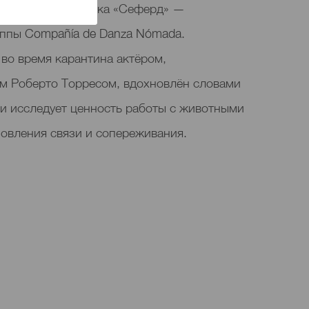
роходит постановка «Сеферд» —
уппы Compañía de Danza Nómada.
во время карантина актёром,
м Роберто Торресом, вдохновлён словами
 и исследует ценность работы с животными
новления связи и сопереживания.