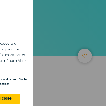
 access, and
Some partners do
. You can withdraw
ing on “Learn More”
ТИЕ
s development
, Precise
l cookies
e
 close