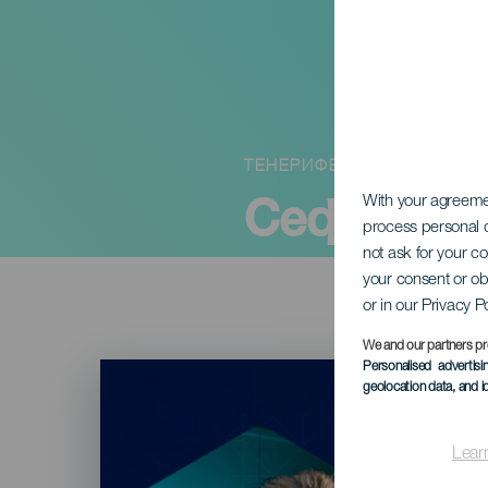
ТЕНЕРИФЕ
Сеферд
With your agreem
process personal d
not ask for your c
your consent or ob
or in our Privacy P
We and our partners pr
Imagen
Personalised advertis
Listado
geolocation data, and i
Lear