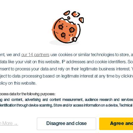
ent, we and
our 14 partners
use cookies or similar technologies to store,
ata like your visit on this website, IP addresses and cookie identifiers. 
onsent to process your data and rely on their legitimate business interest
ject to data processing based on legitimate interest at any time by click
olicy on this website.
ocess data for the following purposes:
ПРОШЕДШЕЕ МЕРОПРИЯ
ing and content, advertising and content measurement, audience research and service
dentification through device scanning
, Store and/or access information on a device
, Technica
27 November 2025
Localidad
Santa Cruz de Tenerif
n More →
Disagree and close
Agree and