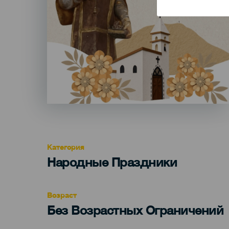
Категория
Categoría
Народные Праздники
del
evento
Возраст
Edad
Без Возрастных Ограничений
Recomendada