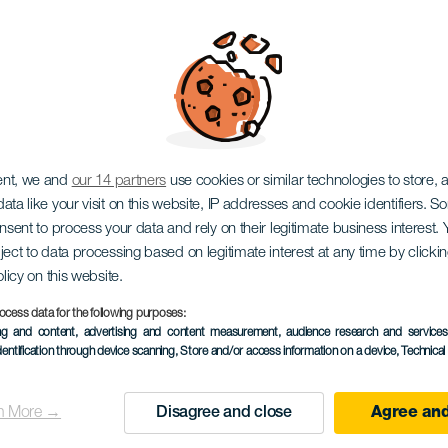
и Зокас
ent, we and
our 14 partners
use cookies or similar technologies to store,
ata like your visit on this website, IP addresses and cookie identifiers. 
onsent to process your data and rely on their legitimate business interest
ject to data processing based on legitimate interest at any time by click
olicy on this website.
ocess data for the following purposes:
ing and content, advertising and content measurement, audience research and service
October 2026
dentification through device scanning
, Store and/or access information on a device
, Technica
Localidad
San Miguel de Abona
n More →
Disagree and close
Agree and
Descripción
Праздники Лас-Сокас дл