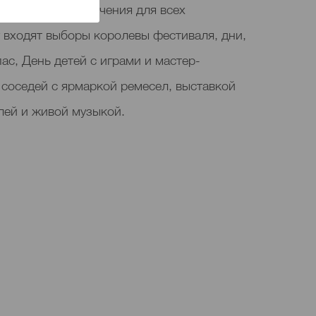
 музыку и развлечения для всех
 входят выборы королевы фестиваля, дни,
ас, День детей с играми и мастер-
 соседей с ярмаркой ремесел, выставкой
лей и живой музыкой.