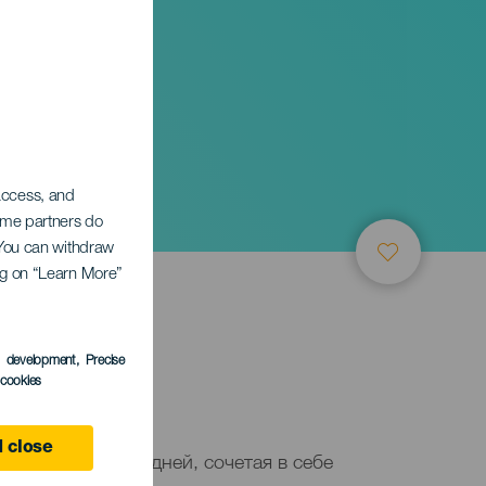
 access, and
Some partners do
. You can withdraw
ing on “Learn More”
s development
, Precise
l cookies
 close
ятся несколько дней, сочетая в себе