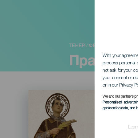
ТЕНЕРИФЕ
Праздник
With your agreem
process personal d
not ask for your c
your consent or ob
or in our Privacy P
Imagen
Listado
We and our partners pr
Personalised advertis
geolocation data, and i
Lear