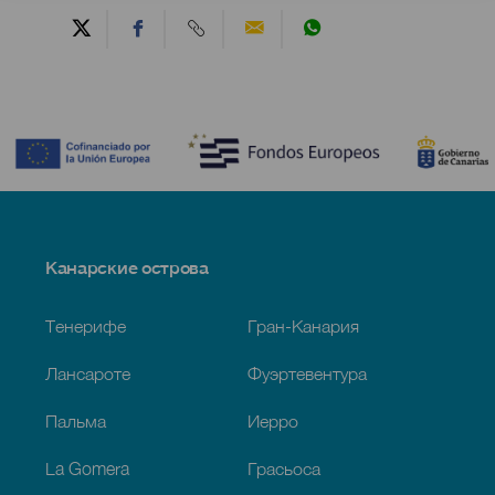
Contenido
Menú
Канарские острова
Footer
Тенерифе
Гран-Канария
Лансароте
Фуэртевентура
Пальма
Иерро
La Gomera
Грасьоса