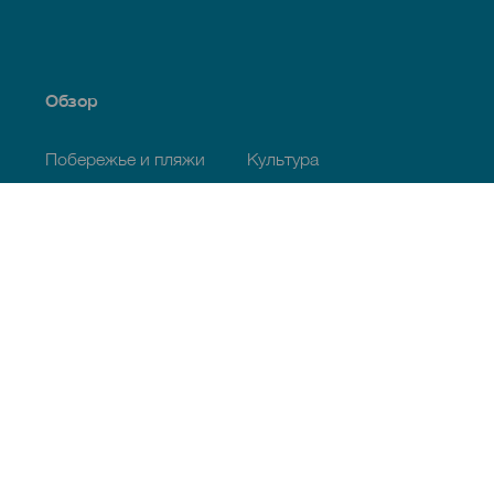
Обзор
Побережье и пляжи
Культура
Кухня
Все статьи
Полезная информация
Календарь мероприятий
Климат
Как добраться
Питание
Проживание
Архипелаг