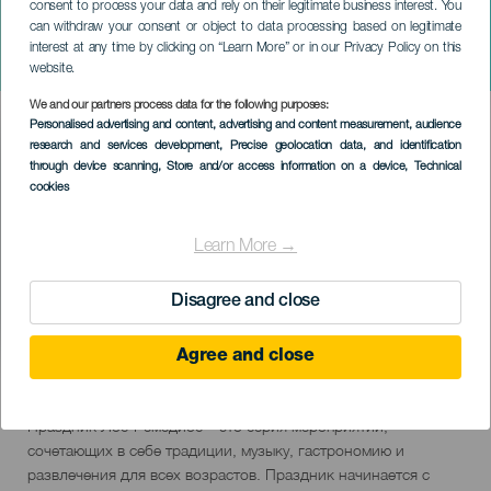
consent to process your data and rely on their legitimate business interest. You
can withdraw your consent or object to data processing based on legitimate
ТЕНЕРИФЕ
interest at any time by clicking on “Learn More” or in our Privacy Policy on this
Праздник Лос Ремедиос
website.
We and our partners process data for the following purposes:
Imagen
Personalised advertising and content, advertising and content measurement, audience
Listado
research and services development
, Precise geolocation data, and identification
through device scanning
, Store and/or access information on a device
, Technical
cookies
Learn More →
Disagree and close
Agree and close
September 2026
Localidad
Tegueste
Descripción
Праздник Лос-Ремедиос – это серия мероприятий,
del
сочетающих в себе традиции, музыку, гастрономию и
evento
развлечения для всех возрастов. Праздник начинается с