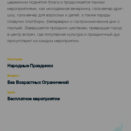
церемонии поднятия флага и продолжается такими
мероприятиями, как молодёжная вечеринка, гала-вечер дрэг-
шоу, гала-вечер для взрослых и детей, а также парады
плавучих платформ, фейерверки и гастрономические дни с
паэльей. Завершается праздник шествием, превращая город
в центр встреч, где популярная культура и праздничный дух
присутствуют на каждом мероприятии.
Категория
Categoría
Народные Праздники
del
evento
Возраст
Edad
Без Возрастных Ограничений
Recomendada
Цена
Бесплатное мероприятие