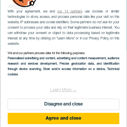
With your agreement, we and
our 14 partners
use cookies or similar
technologies to store, access, and process personal data like your visit on this
website, IP addresses and cookie identifiers. Some partners do not ask for your
consent to process your data and rely on their legitimate business interest. You
ТЕНЕРИФЕ
can withdraw your consent or object to data processing based on legitimate
Празднества в честь Сан-
interest at any time by clicking on “Learn More” or in our Privacy Policy on this
Маркоса
website.
We and our partners process data for the following purposes:
Imagen
Personalised advertising and content, advertising and content measurement, audience
Listado
research and services development
, Precise geolocation data, and identification
through device scanning
, Store and/or access information on a device
, Technical
cookies
Learn More →
Disagree and close
Agree and close
ПРОШЕДШЕЕ МЕРОПРИЯТИЕ