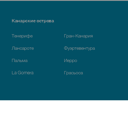
Menú
Канарские острова
Footer
Тенерифе
Гран-Канария
Лансароте
Фуэртевентура
Пальма
Иерро
La Gomera
Грасьоса
Обзор
Побережье и пляжи
Культура