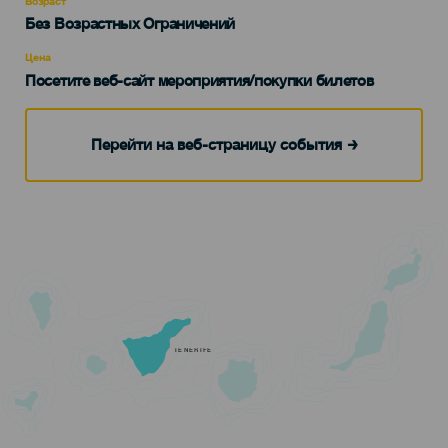
Возраст
Edad
Без Возрастных Ограничений
Recomendada
Цена
Посетите веб-сайт мероприятия/покупки билетов
Перейти на веб-страницу события
TENERIFE