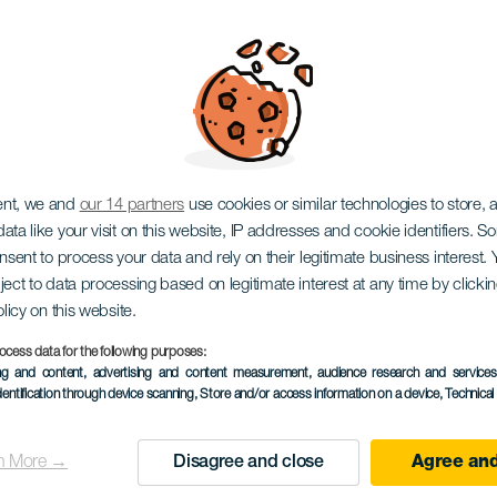
по на концерте
ent, we and
our 14 partners
use cookies or similar technologies to store,
ata like your visit on this website, IP addresses and cookie identifiers. 
onsent to process your data and rely on their legitimate business interest
ject to data processing based on legitimate interest at any time by click
olicy on this website.
ocess data for the following purposes:
ПРОШЕДШЕЕ МЕРОПРИЯ
ing and content, advertising and content measurement, audience research and service
dentification through device scanning
, Store and/or access information on a device
, Technica
04 October 2025
Localidad
Santa Cruz de Tenerif
n More →
Disagree and close
Agree and