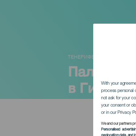
ТЕНЕРИФЕ
Паломнич
в Гия-де-
With your agreem
process personal d
not ask for your c
your consent or ob
or in our Privacy P
We and our partners pr
Personalised advertis
geolocation data, and i