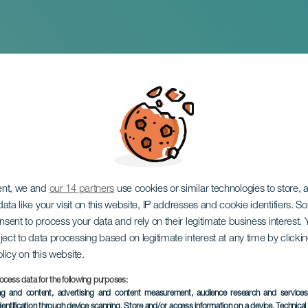
ество Сан-Исидро 
Исора
ent, we and
our 14 partners
use cookies or similar technologies to store,
ata like your visit on this website, IP addresses and cookie identifiers. 
onsent to process your data and rely on their legitimate business interest
ject to data processing based on legitimate interest at any time by click
olicy on this website.
ocess data for the following purposes:
ПРОШЕДШЕЕ МЕРОПРИЯ
ing and content, advertising and content measurement, audience research and service
dentification through device scanning
, Store and/or access information on a device
, Technica