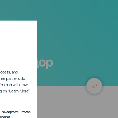
Лабрадор
 access, and
Some partners do
. You can withdraw
ing on “Learn More”
ТИЕ
s development
, Precise
l cookies