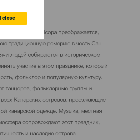
 close
енье мая Гия-де-Исора преображается,
вою традиционную ромерию в честь Сан-
ячи людей собираются в историческом
ринять участие в этом празднике, который
ность, фольклор и популярную культуру.
т танцоров, фольклорные группы и
 всех Канарских островов, проезжающие
ной канарской одежде. Музыка, местная
тмосфера сопровождают этот праздник,
тичность и наследие острова.