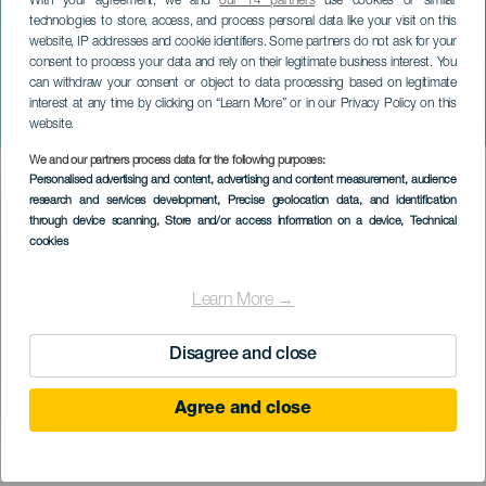
With your agreement, we and
our 14 partners
use cookies or similar
technologies to store, access, and process personal data like your visit on this
website, IP addresses and cookie identifiers. Some partners do not ask for your
consent to process your data and rely on their legitimate business interest. You
ТЕНЕРИФЕ
can withdraw your consent or object to data processing based on legitimate
Отголоски: музыка и
interest at any time by clicking on “Learn More” or in our Privacy Policy on this
танцы
website.
We and our partners process data for the following purposes:
Imagen
Personalised advertising and content, advertising and content measurement, audience
Listado
research and services development
, Precise geolocation data, and identification
through device scanning
, Store and/or access information on a device
, Technical
cookies
Learn More →
Disagree and close
Agree and close
ПРОШЕДШЕЕ МЕРОПРИЯТИЕ