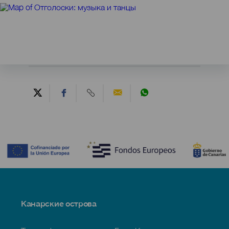
Contenido
Menú
Канарские острова
Footer