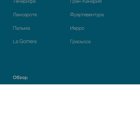
Тенерифе
Гран-Канария
Лансароте
Фуэртевентура
Пальма
Иерро
La Gomera
Грасьоса
Обзор
Побережье и пляжи
Культура
Кухня
Все статьи