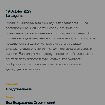
19 October 2025
Localidad
La Laguna
Descripción
Paraninfo Университета Ла-Лагуна представляет «Экос» –
del
постановку музыкально-танцевального трио AMA,
evento
объединяющую выразительную силу музыки и танца. В
исполнении двух кларнетов и фортепиано красота, страсть,
креативность и единение переплетаются, создавая
визуально-звуковую историю, где переплетаются разум и
эмоции. Благодаря мастерству танцора и трёх музыкантов
зрители погружаются в путешествие, где оживает
воображение, а отголоски мыслей превращаются в
движущееся искусство.
Категория
Categoría
Представление
del
evento
Возраст
Edad
Без Возрастных Ограничений