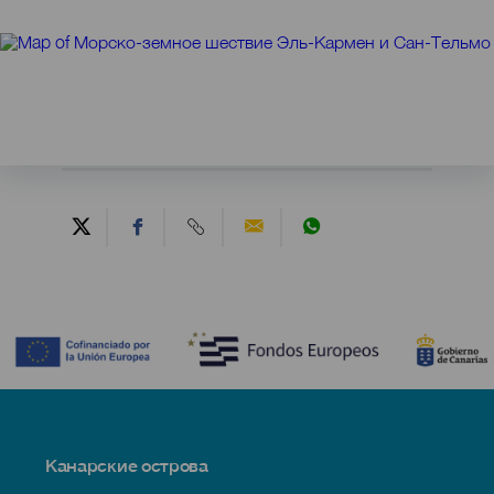
Contenido
Menú
Канарские острова
Footer