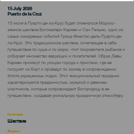
15 July 2026
Localidad
Puerto de la Cruz
Descripción
15 июля в Пуэрто-де-ла-Крус будет отмечаться Морско-
del
земное шествие Богоматери Кармен и Сан-Тельмо, одно из
evento
самых ожидаемых событий Гранд-Фиестас-дель-Пуэрто-де-
ла-Крус. Это традиционное шествие, сочетающее в себе
путешествие по суше и по морю, чтит покровителя рыбаков и
собирает множество верующих и посетителей. Образ Девы
Кармен пронесут по улицам города к пристани, где ее
погрузят на борт и проведут по заливу в сопровождении
флота украшенных лодок. Этот эмоциональный праздник
характеризуется преданностью, музыкой и рвением
участников, которые сопровождают Богородицу в ее
путешествии, создавая уникальную праздничную атмосферу.
Категория
Categoría
Шествие
del
evento
Возраст