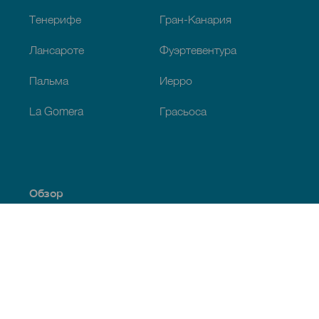
Тенерифе
Гран-Канария
Лансароте
Фуэртевентура
Пальма
Иерро
La Gomera
Грасьоса
Обзор
Побережье и пляжи
Культура
Кухня
Все статьи