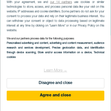
With your agreement, we and
our 14 partners
use cookies or similar
technologies to store, access, and process personal data like your visit on this
website, IP addresses and cookie identifiers. Some partners do not ask for your
consent to process your data and rely on their legitimate business interest. You
ТЕНЕРИФЕ
can withdraw your consent or object to data processing based on legitimate
Морско-земное шествие
interest at any time by clicking on “Learn More” or in our Privacy Policy on this
Эль-Кармен и Сан-Тельмо
website.
We and our partners process data for the following purposes:
Imagen
Personalised advertising and content, advertising and content measurement, audience
Listado
research and services development
, Precise geolocation data, and identification
through device scanning
, Store and/or access information on a device
, Technical
cookies
Learn More →
Disagree and close
Agree and close
ПРОШЕДШЕЕ МЕРОПРИЯТИЕ