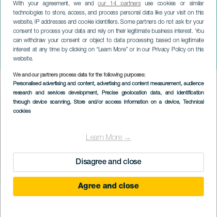
With your agreement, we and
our 14 partners
use cookies or similar
technologies to store, access, and process personal data like your visit on this
website, IP addresses and cookie identifiers. Some partners do not ask for your
consent to process your data and rely on their legitimate business interest. You
can withdraw your consent or object to data processing based on legitimate
ТЕНЕРИФЕ
interest at any time by clicking on “Learn More” or in our Privacy Policy on this
Moisés P. Sánchez
website.
We and our partners process data for the following purposes:
Imagen
Personalised advertising and content, advertising and content measurement, audience
Listado
research and services development
, Precise geolocation data, and identification
through device scanning
, Store and/or access information on a device
, Technical
cookies
Learn More →
Disagree and close
Agree and close
ПРОШЕДШЕЕ МЕРОПРИЯТИЕ