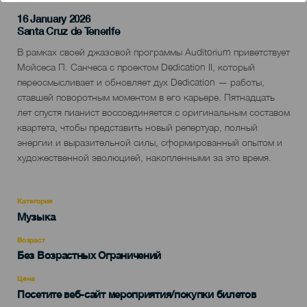
16 January 2026
Localidad
Santa Cruz de Tenerife
Descripción
В рамках своей джазовой программы Auditorium приветствует
del
Мойсеса П. Санчеса с проектом Dedication II, который
evento
переосмысливает и обновляет дух Dedication — работы,
ставшей поворотным моментом в его карьере. Пятнадцать
лет спустя пианист воссоединяется с оригинальным составом
квартета, чтобы представить новый репертуар, полный
энергии и выразительной силы, сформированный опытом и
художественной эволюцией, накопленными за это время.
Категория
Categoría
Музыка
del
evento
Возраст
Edad
Без Возрастных Ограничений
Recomendada
Цена
Посетите веб-сайт мероприятия/покупки билетов