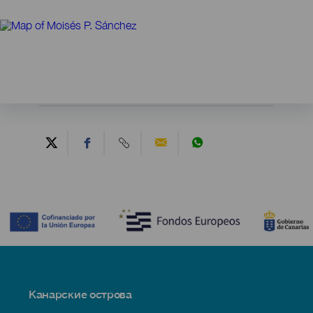
Contenido
Menú
Канарские острова
Footer