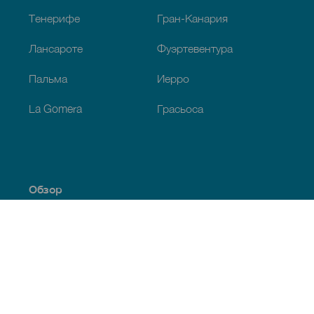
Тенерифе
Гран-Канария
Лансароте
Фуэртевентура
Пальма
Иерро
La Gomera
Грасьоса
Обзор
Побережье и пляжи
Культура
Кухня
Все статьи