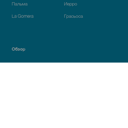
Пальма
Иерро
La Gomera
Грасьоса
Обзор
Побережье и пляжи
Культура
Кухня
Все статьи
Полезная информация
Календарь мероприятий
Климат