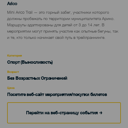
Localidad
Arico
Descripción
Mini Arico Trail — это горный забег, участники которого
del
должны пробежать по территории муниципалитета Арико.
evento
Маршруты адаптированы для детей от 3 до 14 лет. В
мероприятии могут принять участие как опытные бегуны, так
и те, кто только начинает свой путь в трейлраннинге.
Категория
Categoría
Спорт (Выносливость)
del
evento
Возраст
Edad
Без Возрастных Ограничений
Recomendada
Цена
Посетите веб-сайт мероприятия/покупки билетов
Перейти на веб-страницу события