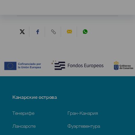
Contenido
Menú
Канарские острова
Footer
Тенерифе
Гран-Канария
Лансароте
Фуэртевентура