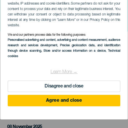
website, IP addresses and cookie identifiers. Some partners do not ask for your
consent to process your data and rely on their legitimate business interest. You
can withdraw your consent or object to data processing based on legitimate
ТЕНЕРИФЕ
interest at any time by clicking on “Learn More” or in our Privacy Policy on this
Mini Arico Trail
website.
We and our partners process data for the following purposes:
Imagen
Personalised advertising and content, advertising and content measurement, audience
Listado
research and services development
, Precise geolocation data, and identification
through device scanning
, Store and/or access information on a device
, Technical
cookies
Learn More →
Disagree and close
Agree and close
ПРОШЕДШЕЕ МЕРОПРИЯТИЕ
08 November 2025