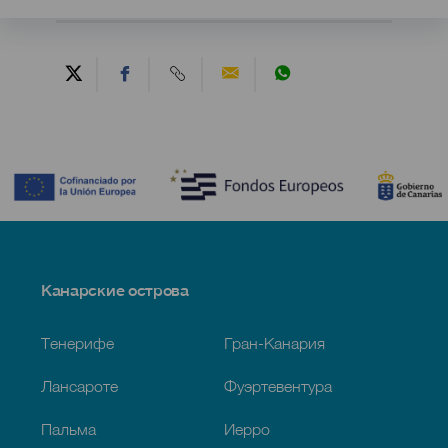
Contenido
Menú
Канарские острова
Footer
Тенерифе
Гран-Канария
Лансароте
Фуэртевентура
Пальма
Иерро