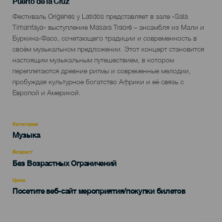
Localidad
Puerto de la Cruz
Descripción
Фестиваль Orígenes y Latidos представляет в зале «Sala
del
Timanfaya» выступление Masara Traoré – ансамбля из Мали и
evento
Буркина-Фасо, сочетающего традиции и современность в
своём музыкальном предложении. Этот концерт становится
настоящим музыкальным путешествием, в котором
переплетаются древние ритмы и современные мелодии,
пробуждая культурное богатство Африки и её связь с
Европой и Америкой.
Категория
Categoría
Музыка
del
evento
Возраст
Edad
Без Возрастных Ограничений
Recomendada
Цена
Посетите веб-сайт мероприятия/покупки билетов