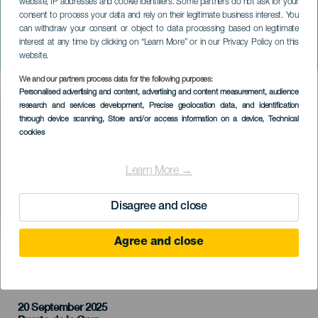
website, IP addresses and cookie identifiers. Some partners do not ask for your
consent to process your data and rely on their legitimate business interest. You
ТЕНЕРИФЕ
can withdraw your consent or object to data processing based on legitimate
Масара Траоре на
interest at any time by clicking on “Learn More” or in our Privacy Policy on this
концерте
website.
We and our partners process data for the following purposes:
Imagen
Personalised advertising and content, advertising and content measurement, audience
Listado
research and services development
, Precise geolocation data, and identification
through device scanning
, Store and/or access information on a device
, Technical
cookies
Learn More →
Disagree and close
Agree and close
ПРОШЕДШЕЕ МЕРОПРИЯТИЕ
20 September 2025