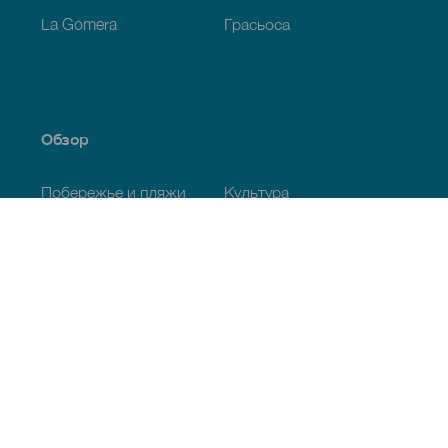
La Gomera
Грасьоса
Обзор
Побережье и пляжи
Культура
Кухня
Все статьи
Полезная информация
Календарь мероприятий
Климат
Как добраться
Питание