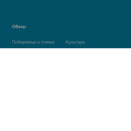
Обзор
Побережье и пляжи
Культура
Кухня
Все статьи
Полезная информация
Календарь мероприятий
Климат
Как добраться
Питание
Проживание
Архипелаг