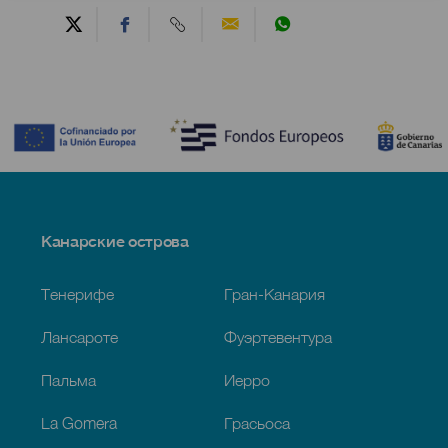
Contenido
Menú
Канарские острова
Footer
Тенерифе
Гран-Канария
Лансароте
Фуэртевентура
Пальма
Иерро
La Gomera
Грасьоса