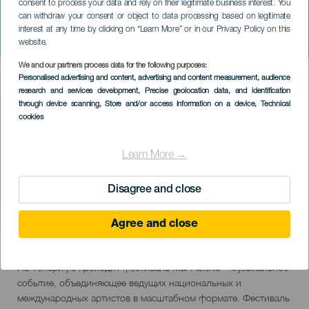
consent to process your data and rely on their legitimate business interest. You
can withdraw your consent or object to data processing based on legitimate
ТЕНЕРИФЕ
interest at any time by clicking on “Learn More” or in our Privacy Policy on this
Mar Abierto Festival
website.
We and our partners process data for the following purposes:
Imagen
Personalised advertising and content, advertising and content measurement, audience
Listado
research and services development
, Precise geolocation data, and identification
through device scanning
, Store and/or access information on a device
, Technical
cookies
Learn More →
Disagree and close
Agree and close
2 Май to 22 November
Localidad
Tenerife
Descripción
На Тенерифе проходит фестиваль Mar Abierto – музыкальное
del
событие, объединяющее ведущих национальных и
evento
международных артистов в масштабном формате. Фестиваль