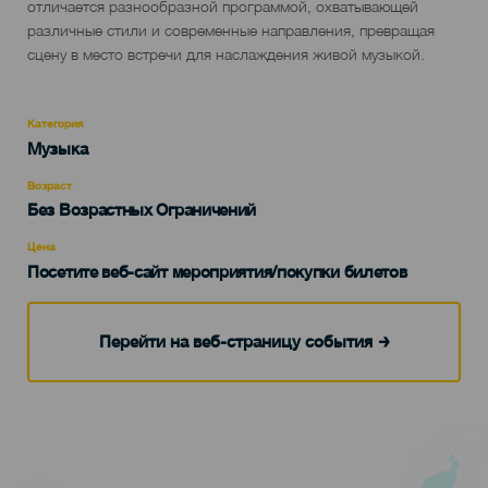
отличается разнообразной программой, охватывающей
различные стили и современные направления, превращая
сцену в место встречи для наслаждения живой музыкой.
Категория
Categoría
Музыка
del
evento
Возраст
Edad
Без Возрастных Ограничений
Recomendada
Цена
Посетите веб-сайт мероприятия/покупки билетов
Перейти на веб-страницу события