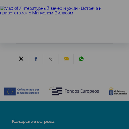
Contenido
Menú
Канарские острова
Footer