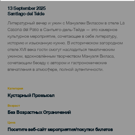
13 September 2025
Localidad
Santiago del Teide
Descripción
Литературный вечер и ужин с Мануэлем Виласом в отеле La
del
Casona del Patio в Сантьяго-дель-Тейде — это камерное
evento
культурное мероприятие, сочетающее в себе литературу,
историю и изысканную кухню. В историческом загородном
отеле XVII века гости смогут насладиться тематическим
ужином, вдохновлённым творчеством Мануэля Виласа,
сочетающим беседу с автором и гастрономические
впечатления в атмосфере, полной аутентичности.
Категория
Categoría
Кустарный Промысел
del
evento
Возраст
Edad
Без Возрастных Ограничений
Recomendada
Цена
Посетите веб-сайт мероприятия/покупки билетов