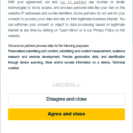
With your agreement, we and
our 14 partners
use cookies or similar
ТЕНЕРИФЕ
technologies to store, access, and process personal data like your visit on this
Литературный вечер и
website, IP addresses and cookie identifiers. Some partners do not ask for your
ужин «Встреча и
consent to process your data and rely on their legitimate business interest. You
can withdraw your consent or object to data processing based on legitimate
приветствие» с Мануэлем
interest at any time by clicking on “Learn More” or in our Privacy Policy on this
Виласом
website.
We and our partners process data for the following purposes:
Imagen
Personalised advertising and content, advertising and content measurement, audience
Listado
research and services development
, Precise geolocation data, and identification
through device scanning
, Store and/or access information on a device
, Technical
cookies
Learn More →
Disagree and close
Agree and close
ПРОШЕДШЕЕ МЕРОПРИЯТИЕ