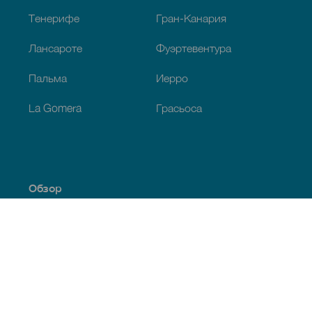
Тенерифе
Гран-Канария
Лансароте
Фуэртевентура
Пальма
Иерро
La Gomera
Грасьоса
Обзор
Побережье и пляжи
Культура
Кухня
Все статьи