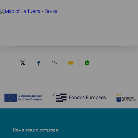
Contenido
Menú
Канарские острова
Footer