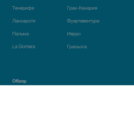
Тенерифе
Гран-Канария
Лансароте
Фуэртевентура
Пальма
Иерро
La Gomera
Грасьоса
Обзор
Побережье и пляжи
Культура
Кухня
Все статьи