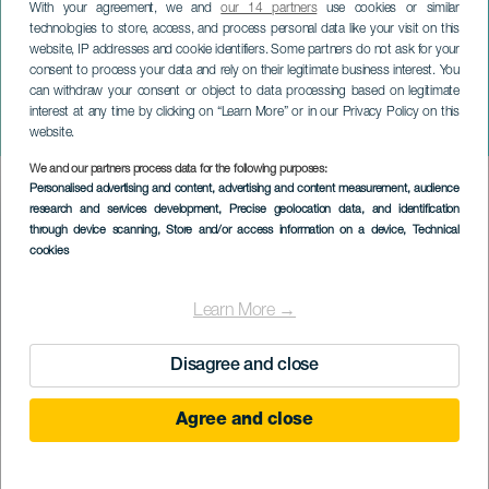
With your agreement, we and
our 14 partners
use cookies or similar
technologies to store, access, and process personal data like your visit on this
website, IP addresses and cookie identifiers. Some partners do not ask for your
consent to process your data and rely on their legitimate business interest. You
can withdraw your consent or object to data processing based on legitimate
ТЕНЕРИФЕ
interest at any time by clicking on “Learn More” or in our Privacy Policy on this
La Tuerta - Burka
website.
We and our partners process data for the following purposes:
Imagen
Personalised advertising and content, advertising and content measurement, audience
Listado
research and services development
, Precise geolocation data, and identification
through device scanning
, Store and/or access information on a device
, Technical
cookies
Learn More →
Disagree and close
Agree and close
ПРОШЕДШЕЕ МЕРОПРИЯТИЕ