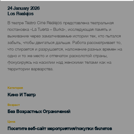
24 January 2026
Localidad
Los Realejos
Descripción
В театре Teatro Cine Realejos представлена театральная
del
постановка «La Tuerta – Burka», исследующая память и
evento
выживание через замалчиваемые истории тех, кто пытался
забыть, чтобы двигаться дальше. Работа рассматривает то,
что стирается и разрушается, наложение разных времен на
одно и то же место и отпечаток расколотой страны,
фокусируясь на насилии над женскими телами как на
территории варварства.
Категория
Categoría
Кино И Театр
del
evento
Возраст
Edad
Без Возрастных Ограничений
Recomendada
Цена
Посетите веб-сайт мероприятия/покупки билетов