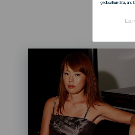
geolocation data, and i
Lear
Imagen
Listado