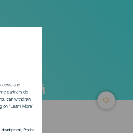
друзей
 access, and
Some partners do
. You can withdraw
ing on “Learn More”
ТИЕ
s development
, Precise