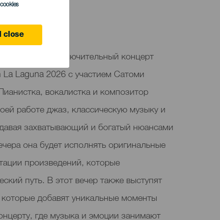
l cookies
 close
guna состоится заключительный концерт
 La Laguna 2026 с участием Сатоми
Пианистка, вокалистка и композитор
оей работе джаз, классическую музыку и
здавая захватывающий и богатый нюансами
вечера она будет исполнять оригинальные
тации произведений, которые
ский путь. В этот вечер также выступят
 которые добавят уникальные моменты
онцерту, где музыка и эмоции занимают