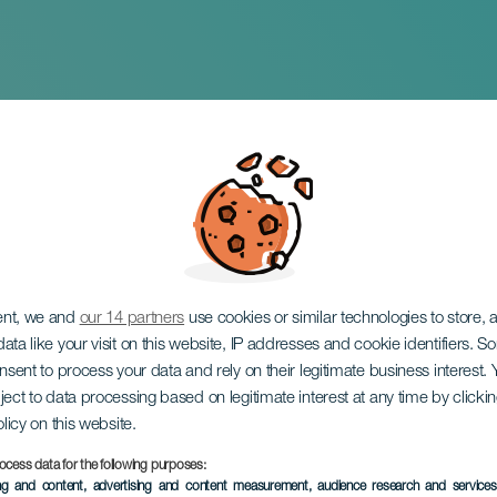
Сатоми Моримото и 
ent, we and
our 14 partners
use cookies or similar technologies to store,
ata like your visit on this website, IP addresses and cookie identifiers. 
onsent to process your data and rely on their legitimate business interest
ject to data processing based on legitimate interest at any time by click
olicy on this website.
ocess data for the following purposes:
ПРОШЕДШЕЕ МЕРОПРИЯ
ing and content, advertising and content measurement, audience research and service