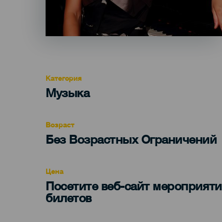
Категория
Categoría
Музыка
del
evento
Возраст
Edad
Без Возрастных Ограничений
Recomendada
Цена
Посетите веб-сайт мероприяти
билетов