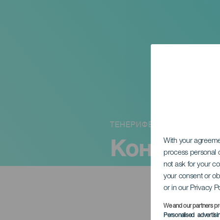
ТЕНЕРИФЕ
Концерт 
With your agreem
process personal d
not ask for your c
your consent or ob
or in our Privacy P
We and our partners pr
Personalised advertis