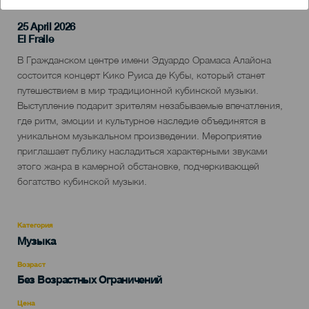
25 April 2026
Localidad
El Fraile
Descripción
В Гражданском центре имени Эдуардо Орамаса Алайона
del
состоится концерт Кико Руиса де Кубы, который станет
evento
путешествием в мир традиционной кубинской музыки.
Выступление подарит зрителям незабываемые впечатления,
где ритм, эмоции и культурное наследие объединятся в
уникальном музыкальном произведении. Мероприятие
приглашает публику насладиться характерными звуками
этого жанра в камерной обстановке, подчеркивающей
богатство кубинской музыки.
Категория
Categoría
Музыка
del
evento
Возраст
Edad
Без Возрастных Ограничений
Recomendada
Цена