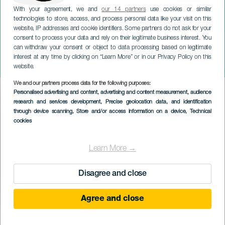
With your agreement, we and
our 14 partners
use cookies or similar
technologies to store, access, and process personal data like your visit on this
website, IP addresses and cookie identifiers. Some partners do not ask for your
consent to process your data and rely on their legitimate business interest. You
ТЕНЕРИФЕ
can withdraw your consent or object to data processing based on legitimate
Кико Руис из Кубы на
interest at any time by clicking on “Learn More” or in our Privacy Policy on this
концерте
website.
We and our partners process data for the following purposes:
Imagen
Personalised advertising and content, advertising and content measurement, audience
Listado
research and services development
, Precise geolocation data, and identification
through device scanning
, Store and/or access information on a device
, Technical
cookies
Learn More →
Disagree and close
Agree and close
ПРОШЕДШЕЕ МЕРОПРИЯТИЕ