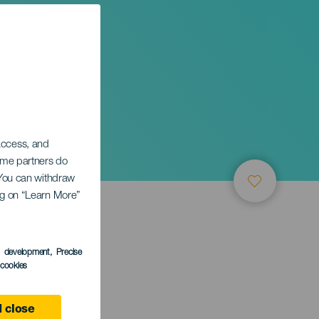
 access, and
Some partners do
. You can withdraw
ing on “Learn More”
ТИЕ
s development
, Precise
l cookies
e
 close