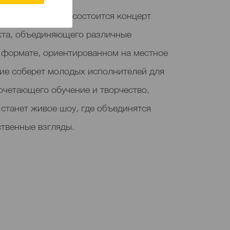
тве CajaCanarias состоится концерт
кта, объединяющего различные
 формате, ориентированном на местное
ие соберет молодых исполнителей для
очетающего обучение и творчество,
станет живое шоу, где объединятся
твенные взгляды.