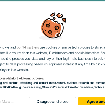
сагир на концерте
ent, we and
our 14 partners
use cookies or similar technologies to store,
ata like your visit on this website, IP addresses and cookie identifiers. 
onsent to process your data and rely on their legitimate business interest
ject to data processing based on legitimate interest at any time by click
olicy on this website.
ocess data for the following purposes:
ПРОШЕДШЕЕ МЕРОПРИЯ
ing and content, advertising and content measurement, audience research and service
dentification through device scanning
, Store and/or access information on a device
, Technica
18 April 2026
Localidad
Santa Cruz de Tenerif
n More →
Disagree and close
Agree and