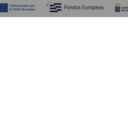
Обзор
П
Побережье и пляжи
Культура
К
Кухня
Все статьи
Ка
П
Ус