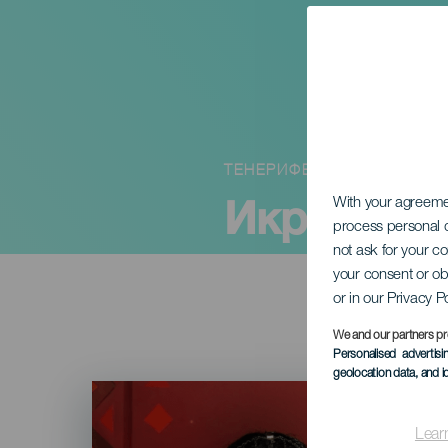
ТЕНЕРИФЕ
Икрам Эс
With your agreem
process personal d
not ask for your c
your consent or ob
or in our Privacy P
We and our partners pr
Personalised advertis
geolocation data, and i
Imagen
Listado
Lear