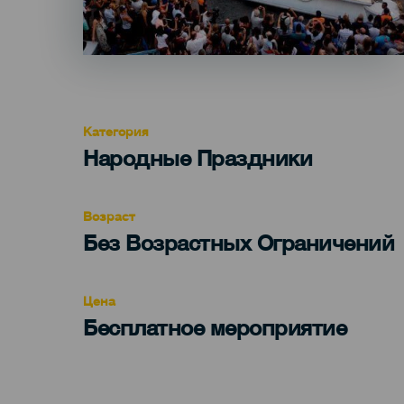
Категория
Categoría
Народные Праздники
del
evento
Возраст
Edad
Без Возрастных Ограничений
Recomendada
Цена
Бесплатное мероприятие