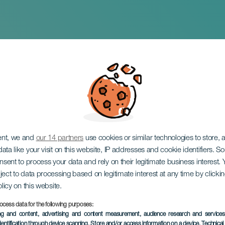
strales Cristo De La M
ent, we and
our 14 partners
use cookies or similar technologies to store,
ata like your visit on this website, IP addresses and cookie identifiers. 
onsent to process your data and rely on their legitimate business interest
ject to data processing based on legitimate interest at any time by click
olicy on this website.
ocess data for the following purposes:
ПРОШЕДШЕЕ МЕРОПРИЯ
ing and content, advertising and content measurement, audience research and service
dentification through device scanning
, Store and/or access information on a device
, Technica