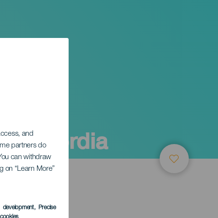
isericordia
 access, and
Some partners do
. You can withdraw
ing on “Learn More”
ТИЕ
s development
, Precise
l cookies