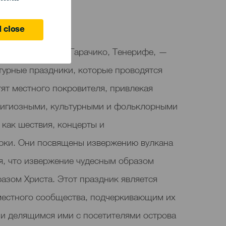
 close
 Мизерикордиа в Гарачико, Тенерифе, —
турные праздники, которые проводятся
тят местного покровителя, привлекая
лигиозными, культурными и фольклорными
 как шествия, концерты и
рки. Они посвящены извержению вулкана
ся, что извержение чудесным образом
азом Христа. Этот праздник является
естного сообщества, подчеркивающим их
 и делящимся ими с посетителями острова