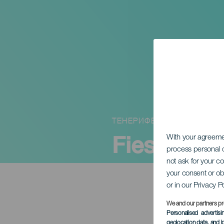
ТЕНЕРИФЕ
Fiestas Lu
With your agreem
process personal d
not ask for your c
your consent or ob
or in our Privacy P
We and our partners pr
Personalised advertis
geolocation data, and i