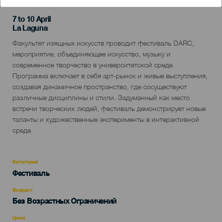
7 to 10 April
Localidad
La Laguna
Descripción
Факультет изящных искусств проводит фестиваль DARC,
del
мероприятие, объединяющее искусство, музыку и
evento
современное творчество в университетской среде.
Программа включает в себя арт-рынок и живые выступления,
создавая динамичное пространство, где сосуществуют
различные дисциплины и стили. Задуманный как место
встречи творческих людей, фестиваль демонстрирует новые
таланты и художественные эксперименты в интерактивной
среде.
Категория
Categoría
Фестиваль
del
evento
Возраст
Edad
Без Возрастных Ограничений
Recomendada
Цена