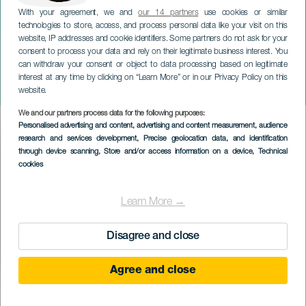
With your agreement, we and
our 14 partners
use cookies or similar
technologies to store, access, and process personal data like your visit on this
website, IP addresses and cookie identifiers. Some partners do not ask for your
consent to process your data and rely on their legitimate business interest. You
can withdraw your consent or object to data processing based on legitimate
ТЕНЕРИФЕ
interest at any time by clicking on “Learn More” or in our Privacy Policy on this
Фестиваль DARC
website.
We and our partners process data for the following purposes:
Imagen
Personalised advertising and content, advertising and content measurement, audience
Listado
research and services development
, Precise geolocation data, and identification
through device scanning
, Store and/or access information on a device
, Technical
cookies
Learn More →
Disagree and close
Agree and close
ПРОШЕДШЕЕ МЕРОПРИЯТИЕ