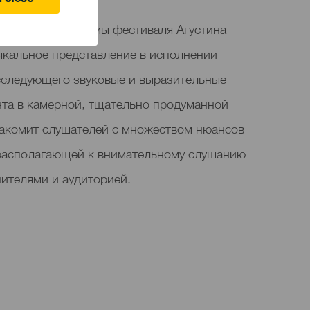
 close
в рамках программы фестиваля Агустина
ыкальное представление в исполнении
исследующего звуковые и выразительные
та в камерной, тщательно продуманной
накомит слушателей с множеством нюансов
 располагающей к внимательному слушанию
нителями и аудиторией.