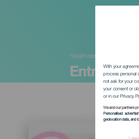
ТЕНЕРИФЕ
Entre caña
With your agreem
process personal d
not ask for your c
your consent or ob
or in our Privacy P
We and our partners pr
Personalised advertis
geolocation data, and i
Imagen
Listado