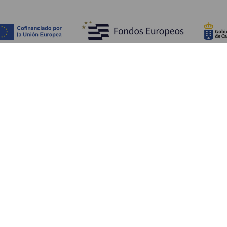
Обзор
П
Побережье и пляжи
Культура
К
Кухня
Все статьи
Ка
П
Ус