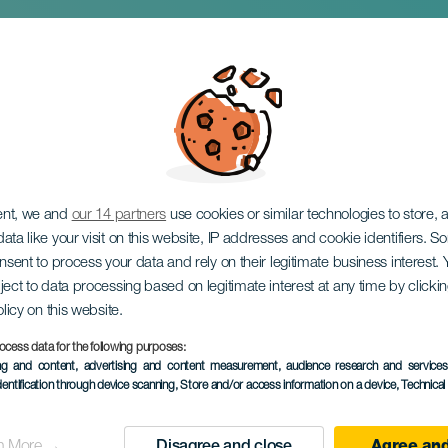
s in concert
ent, we and
our 14 partners
use cookies or similar technologies to store,
ata like your visit on this website, IP addresses and cookie identifiers. 
onsent to process your data and rely on their legitimate business interest
ject to data processing based on legitimate interest at any time by click
olicy on this website.
ocess data for the following purposes:
ПРОШЕДШЕЕ МЕРОПРИЯ
ing and content, advertising and content measurement, audience research and service
dentification through device scanning
, Store and/or access information on a device
, Technica
07 February 2026
Localidad
Candelaria