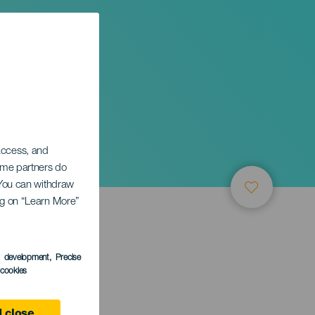
 access, and
Some partners do
. You can withdraw
ing on “Learn More”
ТИЕ
s development
, Precise
l cookies