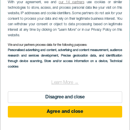
With your agreement, we and
our 14 partners
use cookies or similar
technologies to store, access, and process personal data like your visit on this
website, IP addresses and cookie identifiers. Some partners do not ask for your
consent to process your data and rely on their legitimate business interest. You
can withdraw your consent or object to data processing based on legitimate
ТЕНЕРИФЕ
interest at any time by clicking on “Learn More” or in our Privacy Policy on this
Cook Music Fest
website.
We and our partners process data for the following purposes:
Imagen
Personalised advertising and content, advertising and content measurement, audience
Listado
research and services development
, Precise geolocation data, and identification
through device scanning
, Store and/or access information on a device
, Technical
cookies
Learn More →
Disagree and close
Agree and close
ПРОШЕДШЕЕ МЕРОПРИЯТИЕ