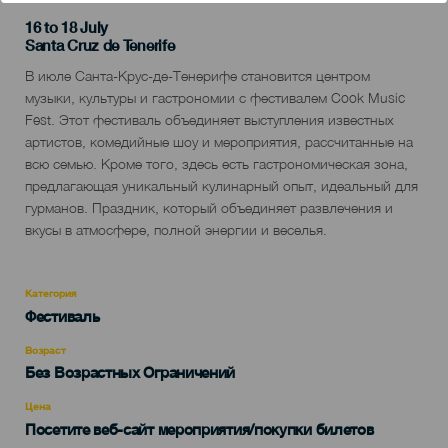
16 to 18 July
Localidad
Santa Cruz de Tenerife
Descripción
В июле Санта-Крус-де-Тенерифе становится центром
del
музыки, культуры и гастрономии с фестивалем Cook Music
evento
Fest. Этот фестиваль объединяет выступления известных
артистов, комедийные шоу и мероприятия, рассчитанные на
всю семью. Кроме того, здесь есть гастрономическая зона,
предлагающая уникальный кулинарный опыт, идеальный для
гурманов. Праздник, который объединяет развлечения и
вкусы в атмосфере, полной энергии и веселья.
Категория
Categoría
Фестиваль
del
evento
Возраст
Edad
Без Возрастных Ограничений
Recomendada
Цена
Посетите веб-сайт мероприятия/покупки билетов