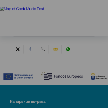
Contenido
Menú
Канарские острова
Footer