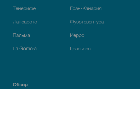
Тенерифе
Гран-Канария
Лансароте
Фуэртевентура
Пальма
Иерро
La Gomera
Грасьоса
Обзор
Побережье и пляжи
Культура
Кухня
Все статьи