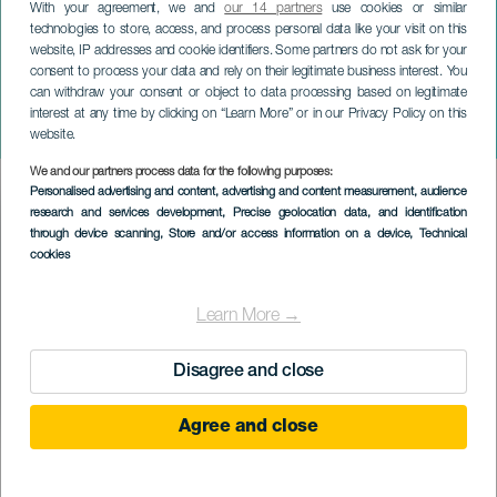
With your agreement, we and
our 14 partners
use cookies or similar
technologies to store, access, and process personal data like your visit on this
ТЕНЕРИФЕ
website, IP addresses and cookie identifiers. Some partners do not ask for your
Большой апофеоз
consent to process your data and rely on their legitimate business interest. You
can withdraw your consent or object to data processing based on legitimate
карнавального парада в
interest at any time by clicking on “Learn More” or in our Privacy Policy on this
Пуэрто-де-ла-Крус
website.
We and our partners process data for the following purposes:
Imagen
Personalised advertising and content, advertising and content measurement, audience
Listado
research and services development
, Precise geolocation data, and identification
through device scanning
, Store and/or access information on a device
, Technical
cookies
Learn More →
Disagree and close
Agree and close
ПРОШЕДШЕЕ МЕРОПРИЯТИЕ