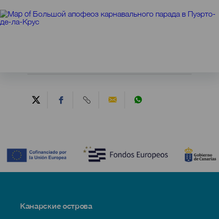
Contenido
Menú
Канарские острова
Footer