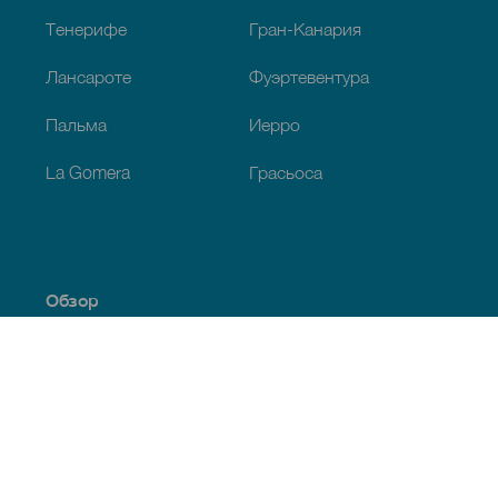
Тенерифе
Гран-Канария
Лансароте
Фуэртевентура
Пальма
Иерро
La Gomera
Грасьоса
Обзор
Побережье и пляжи
Культура
Кухня
Все статьи