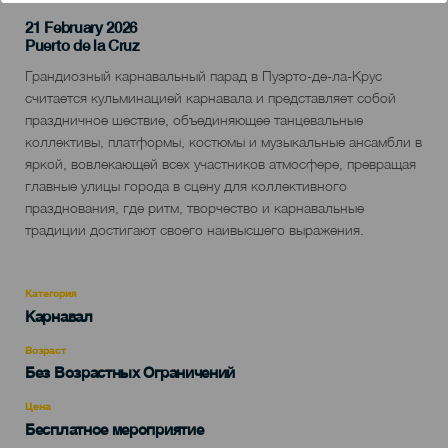
21 February 2026
Localidad
Puerto de la Cruz
Descripción
Грандиозный карнавальный парад в Пуэрто-де-ла-Крус
del
считается кульминацией карнавала и представляет собой
evento
праздничное шествие, объединяющее танцевальные
коллективы, платформы, костюмы и музыкальные ансамбли в
яркой, вовлекающей всех участников атмосфере, превращая
главные улицы города в сцену для коллективного
празднования, где ритм, творчество и карнавальные
традиции достигают своего наивысшего выражения.
Категория
Categoría
Карнавал
del
evento
Возраст
Edad
Без Возрастных Ограничений
Recomendada
Цена
Бесплатное мероприятие