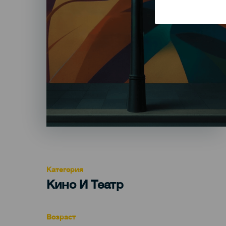
Категория
Categoría
Кино И Театр
del
evento
Возраст