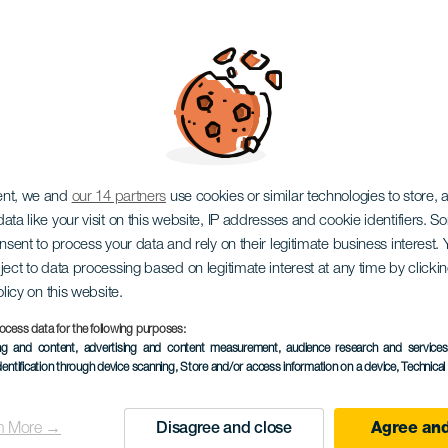
ew Sounds
ent, we and
our 14 partners
use cookies or similar technologies to store,
ata like your visit on this website, IP addresses and cookie identifiers. 
onsent to process your data and rely on their legitimate business interest
ject to data processing based on legitimate interest at any time by click
olicy on this website.
ocess data for the following purposes:
ПРОШЕДШЕЕ МЕРОПРИЯ
ing and content, advertising and content measurement, audience research and service
dentification through device scanning
, Store and/or access information on a device
, Technica
23 January 2026
Localidad
Los Realejos
n More →
Disagree and close
Agree and