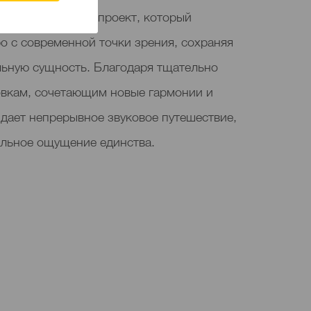
это музыкальный проект, который
о с современной точки зрения, сохраняя
льную сущность. Благодаря тщательно
вкам, сочетающим новые гармонии и
дает непрерывное звуковое путешествие,
льное ощущение единства.