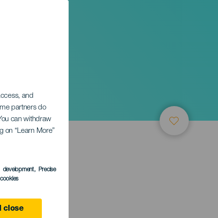
 access, and
Some partners do
. You can withdraw
ing on “Learn More”
ТИЕ
s development
, Precise
l cookies
 close