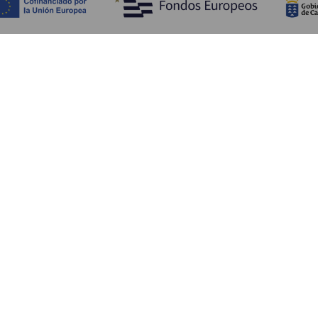
Обзор
П
Побережье и пляжи
Культура
К
Кухня
Все статьи
Ка
П
Ус