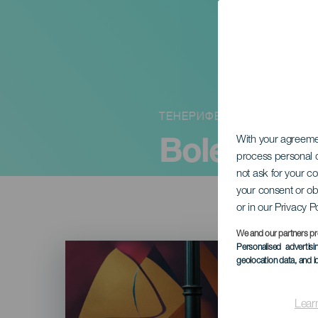
ТЕНЕРИФЕ
Boleros N
With your agreem
process personal d
not ask for your c
your consent or ob
or in our Privacy P
We and our partners pr
Imagen
Personalised advertis
Listado
geolocation data, and i
Lear