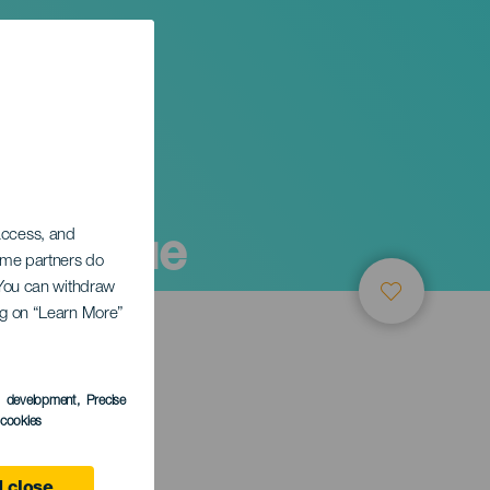
трунные
 access, and
Some partners do
. You can withdraw
ing on “Learn More”
ТИЕ
s development
, Precise
l cookies
e