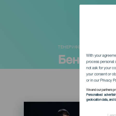
ТЕНЕРИФЕ
Бенито Ка
With your agreem
process personal d
not ask for your c
your consent or ob
or in our Privacy P
We and our partners pr
Personalised advertis
geolocation data, and i
Imagen
Listado