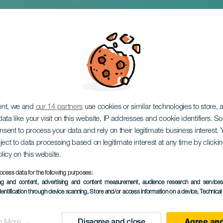
брера: Острова и с
ent, we and
our 14 partners
use cookies or similar technologies to store,
ata like your visit on this website, IP addresses and cookie identifiers. 
onsent to process your data and rely on their legitimate business interest
ject to data processing based on legitimate interest at any time by click
olicy on this website.
ocess data for the following purposes:
ПРОШЕДШЕЕ МЕРОПРИЯ
ing and content, advertising and content measurement, audience research and service
dentification through device scanning
, Store and/or access information on a device
, Technica
20 Май 2026
Localidad
Santa Cruz de Tenerif