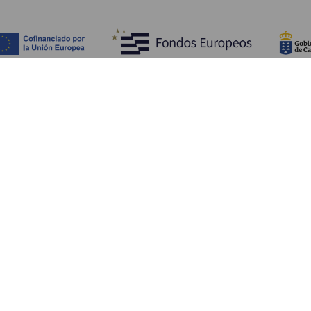
Обзор
П
Побережье и пляжи
Культура
К
Кухня
Все статьи
Ка
П
Ус