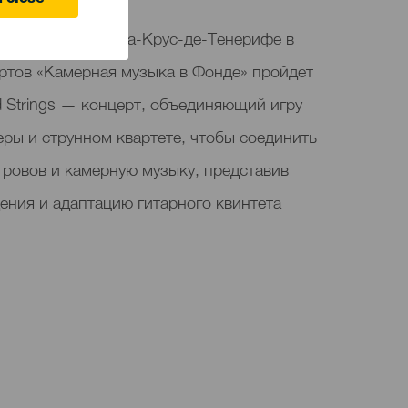
 close
jaCanarias в Санта-Крус-де-Тенерифе в
ертов «Камерная музыка в Фонде» пройдет
d Strings — концерт, объединяющий игру
ры и струнном квартете, чтобы соединить
тровов и камерную музыку, представив
ения и адаптацию гитарного квинтета