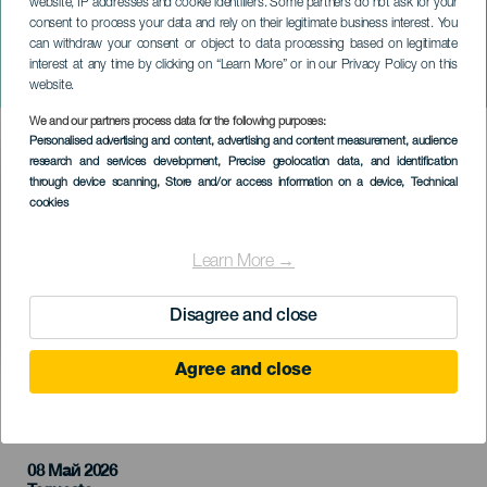
website, IP addresses and cookie identifiers. Some partners do not ask for your
consent to process your data and rely on their legitimate business interest. You
can withdraw your consent or object to data processing based on legitimate
ТЕНЕРИФЕ
interest at any time by clicking on “Learn More” or in our Privacy Policy on this
360º Наследие
website.
We and our partners process data for the following purposes:
Imagen
Personalised advertising and content, advertising and content measurement, audience
Listado
research and services development
, Precise geolocation data, and identification
through device scanning
, Store and/or access information on a device
, Technical
cookies
Learn More →
Disagree and close
Agree and close
ПРОШЕДШЕЕ МЕРОПРИЯТИЕ
08 Май 2026