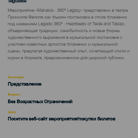
Localidad
Tegueste
Descripción
Мероприятие «Malvasía · 360º Legacy» представлено в театре
del
Принсипе Фелипе как фьюжн-постановка в стиле фламенко
evento
под названием Legado 360º · Heartbeats of Teide and Tablao,
объединяющая традиции, самобытность и новые формы
художественного выражения в музыкальной постановке с
участием известных артистов фламенко и музыкальной
сцены, предлагая художественный опыт, сочетающий стили и
корни в формате, предназначенном для широкой публики.
Категория
Categoría
Представление
del
evento
Возраст
Edad
Без Возрастных Ограничений
Recomendada
Цена
Посетите веб-сайт мероприятия/покупки билетов