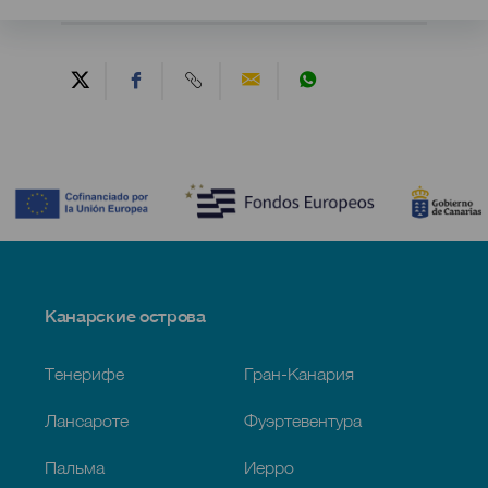
Contenido
Menú
Канарские острова
Footer
Тенерифе
Гран-Канария
Лансароте
Фуэртевентура
Пальма
Иерро