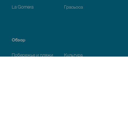
La Gomera
Грасьоса
Обзор
Побережье и пляжи
Культура
Кухня
Все статьи
Полезная информация
Календарь мероприятий
Климат
Как добраться
Питание