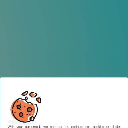
With your agreement, we and
our 14 partners
use cookies or similar