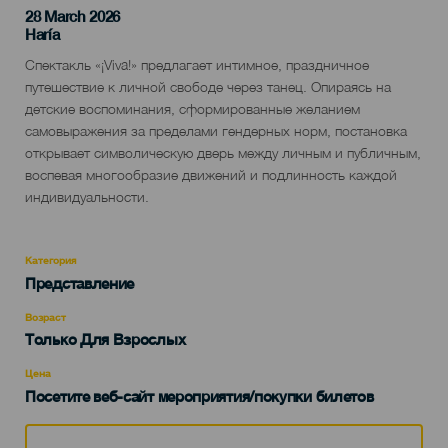
28 March 2026
Localidad
Haría
Descripción
Спектакль «¡Viva!» предлагает интимное, праздничное
del
путешествие к личной свободе через танец. Опираясь на
evento
детские воспоминания, сформированные желанием
самовыражения за пределами гендерных норм, постановка
открывает символическую дверь между личным и публичным,
воспевая многообразие движений и подлинность каждой
индивидуальности.
Категория
Categoría
Представление
del
evento
Возраст
Edad
Только Для Взрослых
Recomendada
Цена
Посетите веб-сайт мероприятия/покупки билетов