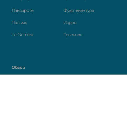
Лансароте
Фуэртевентура
Пальма
Иерро
La Gomera
Грасьоса
Обзор
Побережье и пляжи
Культура
Кухня
Все статьи
Полезная информация