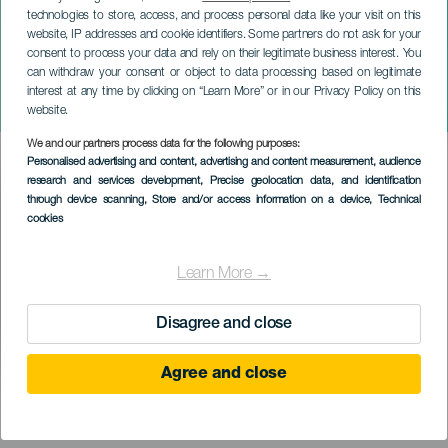
technologies to store, access, and process personal data like your visit on this
website, IP addresses and cookie identifiers. Some partners do not ask for your
consent to process your data and rely on their legitimate business interest. You
can withdraw your consent or object to data processing based on legitimate
ЛАНСАРОТЕ
interest at any time by clicking on “Learn More” or in our Privacy Policy on this
¡Viva!
website.
We and our partners process data for the following purposes:
Imagen
Personalised advertising and content, advertising and content measurement, audience
Listado
research and services development
, Precise geolocation data, and identification
through device scanning
, Store and/or access information on a device
, Technical
cookies
Learn More →
Disagree and close
Agree and close
ПРОШЕДШЕЕ МЕРОПРИЯТИЕ