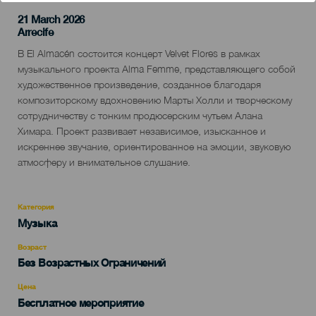
21 March 2026
Localidad
Arrecife
Descripción
В El Almacén состоится концерт Velvet Flores в рамках
del
музыкального проекта Alma Femme, представляющего собой
evento
художественное произведение, созданное благодаря
композиторскому вдохновению Марты Холли и творческому
сотрудничеству с тонким продюсерским чутьем Алана
Химара. Проект развивает независимое, изысканное и
искреннее звучание, ориентированное на эмоции, звуковую
атмосферу и внимательное слушание.
Категория
Categoría
Музыка
del
evento
Возраст
Edad
Без Возрастных Ограничений
Recomendada
Цена
Бесплатное мероприятие