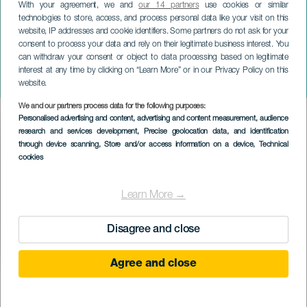
With your agreement, we and
our 14 partners
use cookies or similar
technologies to store, access, and process personal data like your visit on this
website, IP addresses and cookie identifiers. Some partners do not ask for your
consent to process your data and rely on their legitimate business interest. You
ЛАНСАРОТЕ
can withdraw your consent or object to data processing based on legitimate
Вельвет Флорес на
interest at any time by clicking on “Learn More” or in our Privacy Policy on this
концерте
website.
We and our partners process data for the following purposes:
Imagen
Personalised advertising and content, advertising and content measurement, audience
Listado
research and services development
, Precise geolocation data, and identification
through device scanning
, Store and/or access information on a device
, Technical
cookies
Learn More →
Disagree and close
Agree and close
ПРОШЕДШЕЕ МЕРОПРИЯТИЕ