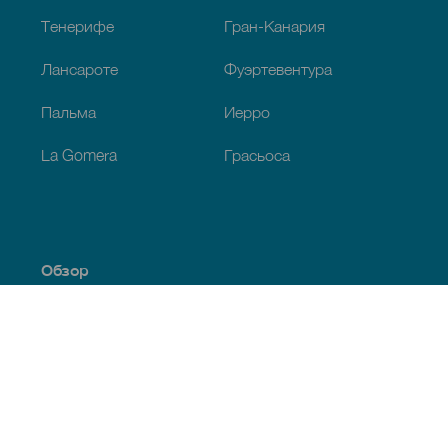
Тенерифе
Гран-Канария
Лансароте
Фуэртевентура
Пальма
Иерро
La Gomera
Грасьоса
Обзор
Побережье и пляжи
Культура
Кухня
Все статьи