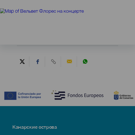
Contenido
Menú
Канарские острова
Footer