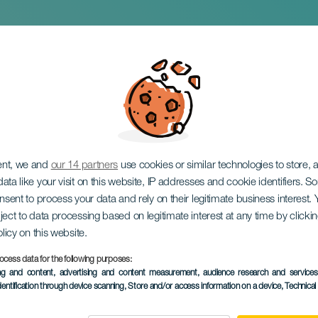
s от Liquid Sounds: 
ent, we and
our 14 partners
use cookies or similar technologies to store,
ata like your visit on this website, IP addresses and cookie identifiers. 
onsent to process your data and rely on their legitimate business interest
ject to data processing based on legitimate interest at any time by click
olicy on this website.
ocess data for the following purposes:
ПРОШЕДШЕЕ МЕРОПРИЯ
ing and content, advertising and content measurement, audience research and service
dentification through device scanning
, Store and/or access information on a device
, Technica
26 April 2026