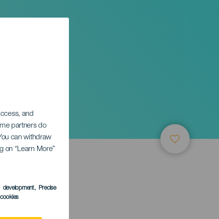
Shark
 access, and
Some partners do
. You can withdraw
ing on “Learn More”
ТИЕ
s development
, Precise
l cookies