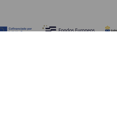
Обзор
П
Побережье и пляжи
Культура
К
Кухня
Все статьи
Ка
П