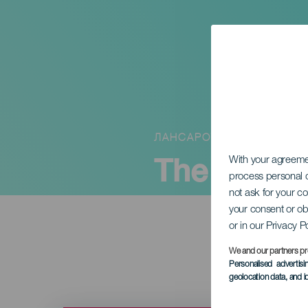
ЛАНСАРОТЕ
The Beling
With your agreem
process personal d
not ask for your c
your consent or ob
or in our Privacy P
We and our partners pr
Personalised advertis
geolocation data, and i