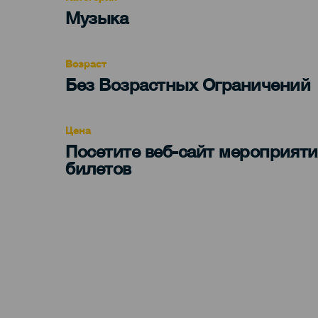
Categoría
Музыка
del
evento
Возраст
Edad
Без Возрастных Ограничений
Recomendada
Цена
Посетите веб-сайт мероприяти
билетов