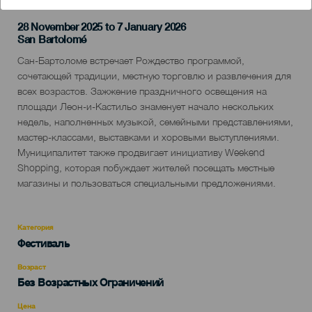
28 November 2025 to 7 January 2026
Localidad
San Bartolomé
Descripción
Сан-Бартоломе встречает Рождество программой,
del
сочетающей традиции, местную торговлю и развлечения для
evento
всех возрастов. Зажжение праздничного освещения на
площади Леон-и-Кастильо знаменует начало нескольких
недель, наполненных музыкой, семейными представлениями,
мастер-классами, выставками и хоровыми выступлениями.
Муниципалитет также продвигает инициативу Weekend
Shopping, которая побуждает жителей посещать местные
магазины и пользоваться специальными предложениями.
Категория
Categoría
Фестиваль
del
evento
Возраст
Edad
Без Возрастных Ограничений
Recomendada
Цена