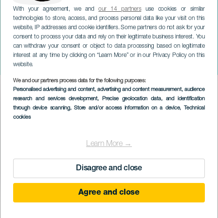
With your agreement, we and
our 14 partners
use cookies or similar
technologies to store, access, and process personal data like your visit on this
website, IP addresses and cookie identifiers. Some partners do not ask for your
consent to process your data and rely on their legitimate business interest. You
ЛАНСАРОТЕ
can withdraw your consent or object to data processing based on legitimate
Рождество в Сан-
interest at any time by clicking on “Learn More” or in our Privacy Policy on this
Бартоломе
website.
We and our partners process data for the following purposes:
Imagen
Personalised advertising and content, advertising and content measurement, audience
Listado
research and services development
, Precise geolocation data, and identification
through device scanning
, Store and/or access information on a device
, Technical
cookies
Learn More →
Disagree and close
Agree and close
ПРОШЕДШЕЕ МЕРОПРИЯТИЕ