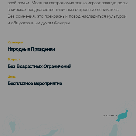
всей семьи. Местная гастрономия также играет важную роль:
в киосках предлагаются типичные островные деликатесы.
Без сомнения, это прекрасный повод насладиться культурой
и общественным духом Фамары.
Категория
Categoría
Народные Праздники
del
evento
Возраст
Edad
Без Возрастных Ограничений
Recomendada
Цена
Бесплатное мероприятие
LANZAROTE