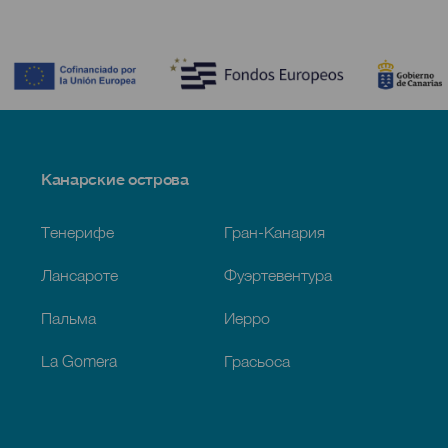
Contenido
Menú
Канарские острова
Footer
Тенерифе
Гран-Канария
Лансароте
Фуэртевентура
Пальма
Иерро
La Gomera
Грасьоса