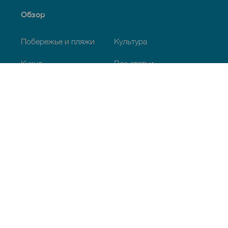
Обзор
Побережье и пляжи
Культура
Кухня
Все статьи
Полезная информация
Календарь мероприятий
Климат
Как добраться
Питание
Проживание
Архипелаг
Услуги