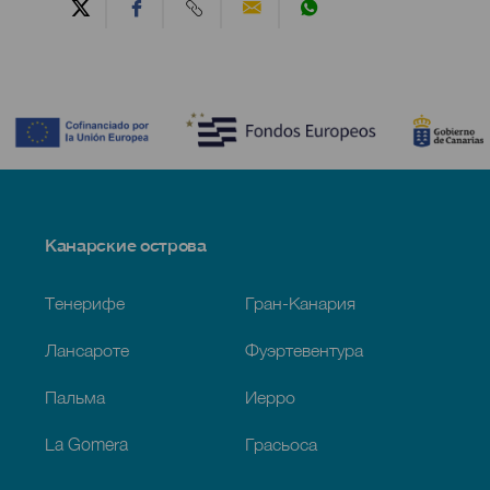
Contenido
Menú
Канарские острова
Footer
Тенерифе
Гран-Канария
Лансароте
Фуэртевентура
Пальма
Иерро
La Gomera
Грасьоса