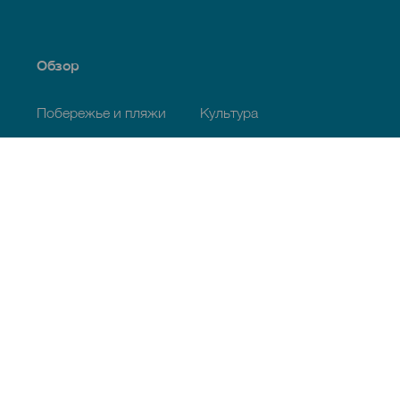
Обзор
Побережье и пляжи
Культура
Кухня
Все статьи
Полезная информация
Календарь мероприятий
Климат
Как добраться
Питание
Проживание
Архипелаг