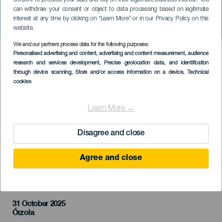
can withdraw your consent or object to data processing based on legitimate
ЛАНСАРОТЕ
interest at any time by clicking on “Learn More” or in our Privacy Policy on this
Petizo Trail
website.
We and our partners process data for the following purposes:
Imagen
Personalised advertising and content, advertising and content measurement, audience
Listado
research and services development
, Precise geolocation data, and identification
through device scanning
, Store and/or access information on a device
, Technical
cookies
Learn More →
Disagree and close
Agree and close
ПРОШЕДШЕЕ МЕРОПРИЯТИЕ
31 October 2025
Localidad
Órzola