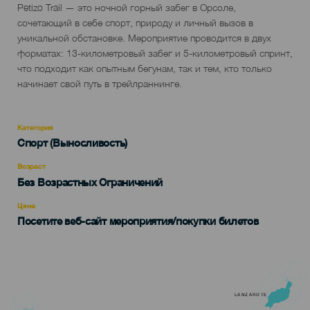
Descripción
Petizo Trail — это ночной горный забег в Орсоле,
del
сочетающий в себе спорт, природу и личный вызов в
evento
уникальной обстановке. Мероприятие проводится в двух
форматах: 13-километровый забег и 5-километровый спринт,
что подходит как опытным бегунам, так и тем, кто только
начинает свой путь в трейлраннинге.
Категория
Categoría
Спорт (Выносливость)
del
evento
Возраст
Edad
Без Возрастных Ограничений
Recomendada
Цена
Посетите веб-сайт мероприятия/покупки билетов
LANZAROTE