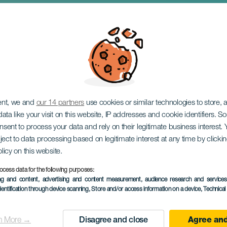
егалы: путешествие 
ию
ent, we and
our 14 partners
use cookies or similar technologies to store,
ata like your visit on this website, IP addresses and cookie identifiers. 
onsent to process your data and rely on their legitimate business interest
ject to data processing based on legitimate interest at any time by click
olicy on this website.
ocess data for the following purposes:
ПРОШЕДШЕЕ МЕРОПРИЯ
ing and content, advertising and content measurement, audience research and service
dentification through device scanning
, Store and/or access information on a device
, Technica
13 December 2025
Localidad
Haría
n More →
Disagree and close
Agree and