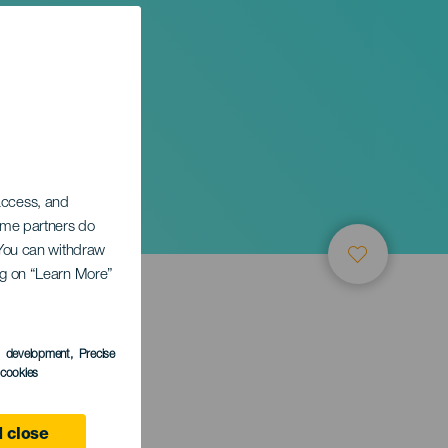
в
 access, and
Some partners do
. You can withdraw
ing on “Learn More”
ТИЕ
s development
, Precise
l cookies
 close