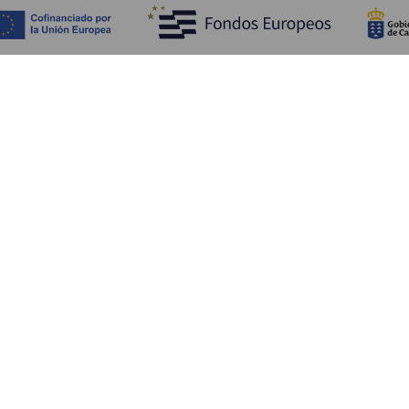
Обзор
П
Побережье и пляжи
Культура
К
Кухня
Все статьи
Ка
П
Ус