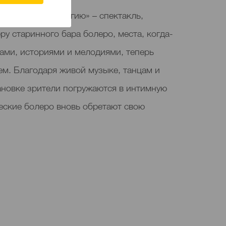
ествие в ностальгию» – спектакль,
у старинного бара болеро, места, когда-
ами, историями и мелодиями, теперь
м. Благодаря живой музыке, танцам и
новке зрители погружаются в интимную
еские болеро вновь обретают свою