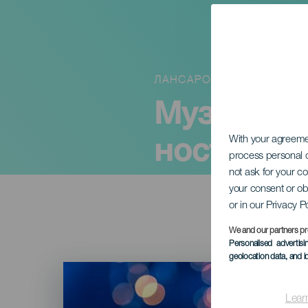
ЛАНСАРОТЕ
Музыка Т
ностальг
With your agreem
process personal d
not ask for your c
your consent or ob
or in our Privacy P
We and our partners pr
Personalised advertis
geolocation data, and i
Imagen
Listado
Lear