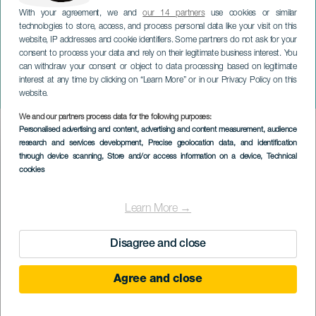
With your agreement, we and
our 14 partners
use cookies or similar
technologies to store, access, and process personal data like your visit on this
website, IP addresses and cookie identifiers. Some partners do not ask for your
consent to process your data and rely on their legitimate business interest. You
ЛАНСАРОТЕ
can withdraw your consent or object to data processing based on legitimate
Литературный фестиваль
interest at any time by clicking on “Learn More” or in our Privacy Policy on this
Лансароте
website.
We and our partners process data for the following purposes:
Imagen
Personalised advertising and content, advertising and content measurement, audience
Listado
research and services development
, Precise geolocation data, and identification
through device scanning
, Store and/or access information on a device
, Technical
cookies
Learn More →
Disagree and close
Agree and close
ПРОШЕДШЕЕ МЕРОПРИЯТИЕ