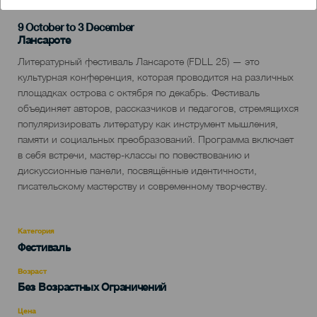
9 October to 3 December
Islas
Лансароте
Descripción
Литературный фестиваль Лансароте (FDLL 25) — это
del
культурная конференция, которая проводится на различных
evento
площадках острова с октября по декабрь. Фестиваль
объединяет авторов, рассказчиков и педагогов, стремящихся
популяризировать литературу как инструмент мышления,
памяти и социальных преобразований. Программа включает
в себя встречи, мастер-классы по повествованию и
дискуссионные панели, посвящённые идентичности,
писательскому мастерству и современному творчеству.
Категория
Categoría
Фестиваль
del
evento
Возраст
Edad
Без Возрастных Ограничений
Recomendada
Цена