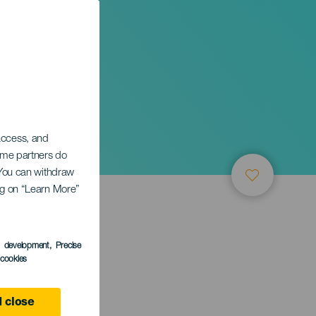
 access, and
Some partners do
. You can withdraw
ing on “Learn More”
ТИЕ
s development
, Precise
l cookies
 close