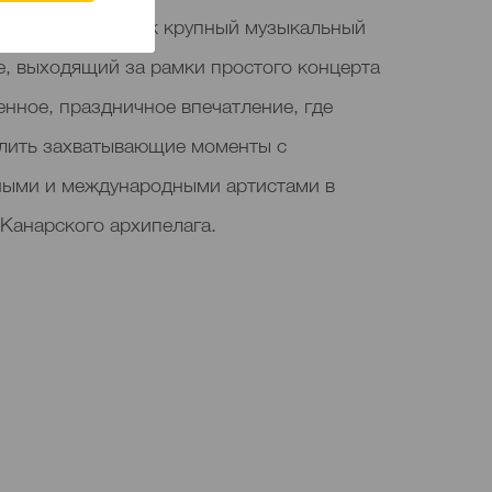
озиционируется как крупный музыкальный
е, выходящий за рамки простого концерта
нное, праздничное впечатление, где
елить захватывающие моменты с
ными и международными артистами в
Канарского архипелага.