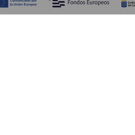
Обзор
П
Побережье и пляжи
Культура
К
Кухня
Все статьи
Ка
П
Ус