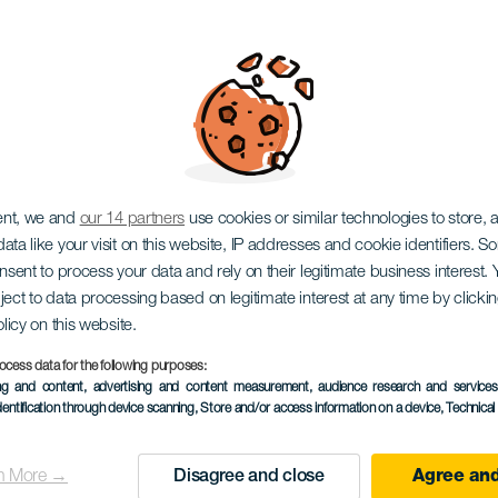
Music Festival
ent, we and
our 14 partners
use cookies or similar technologies to store,
ata like your visit on this website, IP addresses and cookie identifiers. 
onsent to process your data and rely on their legitimate business interest
ject to data processing based on legitimate interest at any time by click
olicy on this website.
ocess data for the following purposes:
ПРОШЕДШЕЕ МЕРОПРИЯ
ing and content, advertising and content measurement, audience research and service
dentification through device scanning
, Store and/or access information on a device
, Technica
24 to 25 July
Localidad
Arrecife
n More →
Disagree and close
Agree and