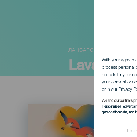
ЛАНСАРОТЕ
Lava Live 
With your agreem
process personal d
not ask for your c
your consent or ob
or in our Privacy P
We and our partners pr
Imagen
Personalised advertis
Listado
geolocation data, and i
Lear