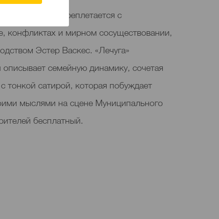
которой юмор переплетается с
, конфликтах и мирном сосуществовании,
одством Эстер Васкес. «Лечуга»
и описывает семейную динамику, сочетая
с тонкой сатирой, которая побуждает
воими мыслями на сцене Муниципального
зрителей бесплатный.