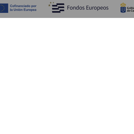
Обзор
П
Побережье и пляжи
Культура
К
Кухня
Все статьи
Ка
П
Ус