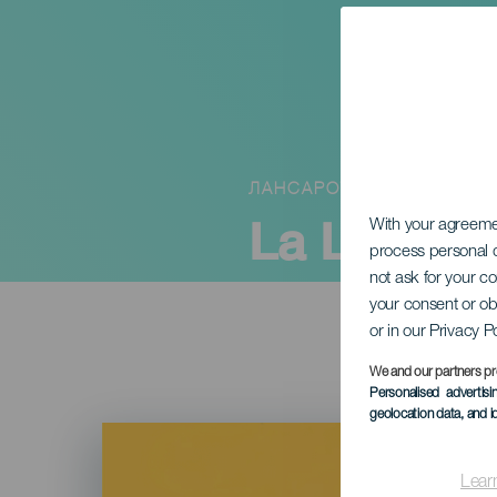
ЛАНСАРОТЕ
La Lechug
With your agreem
process personal d
not ask for your c
your consent or ob
or in our Privacy P
We and our partners pr
Personalised advertis
geolocation data, and i
Imagen
Listado
Lear