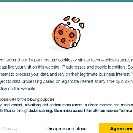
a
ent, we and
our 14 partners
use cookies or similar technologies to store,
ata like your visit on this website, IP addresses and cookie identifiers. 
onsent to process your data and rely on their legitimate business interest
ject to data processing based on legitimate interest at any time by click
olicy on this website.
ocess data for the following purposes:
ПРОШЕДШЕЕ МЕРОПРИЯ
ing and content, advertising and content measurement, audience research and service
dentification through device scanning
, Store and/or access information on a device
, Technica
04 October 2025
Localidad
Tías
n More →
Disagree and close
Agree and