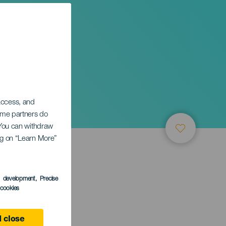
 access, and
Some partners do
. You can withdraw
ing on “Learn More”
ТИЕ
s development
, Precise
l cookies
 close