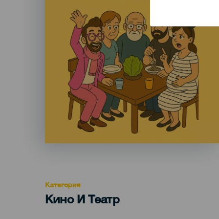
Категория
Categoría
Кино И Театр
del