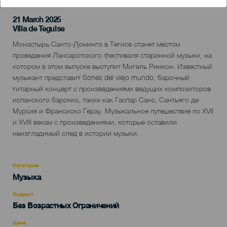
21 March 2025
Localidad
Villa de Teguise
Descripción
Монастырь Санто-Доминго в Тегисе станет местом
del
проведения Лансаротского фестиваля старинной музыки, на
evento
котором в этом выпуске выступит Мигель Ринкон. Известный
музыкант представит Sones del viejo mundo, барочный
гитарный концерт с произведениями ведущих композиторов
испанского барокко, таких как Гаспар Санс, Сантьяго де
Мурсия и Франсиско Герау. Музыкальное путешествие по XVII
и XVIII векам с произведениями, которые оставили
неизгладимый след в истории музыки.
Категория
Categoría
Музыка
del
evento
Возраст
Edad
Без Возрастных Ограничений
Recomendada
Цена