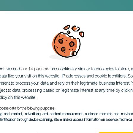
Габриэля Дукантен
ent, we and
our 14 partners
use cookies or similar technologies to store,
ata like your visit on this website, IP addresses and cookie identifiers. 
onsent to process your data and rely on their legitimate business interest
ject to data processing based on legitimate interest at any time by click
olicy on this website.
ocess data for the following purposes:
ПРОШЕДШЕЕ МЕРОПРИЯ
ing and content, advertising and content measurement, audience research and service
dentification through device scanning
, Store and/or access information on a device
, Technica
23 January 2026