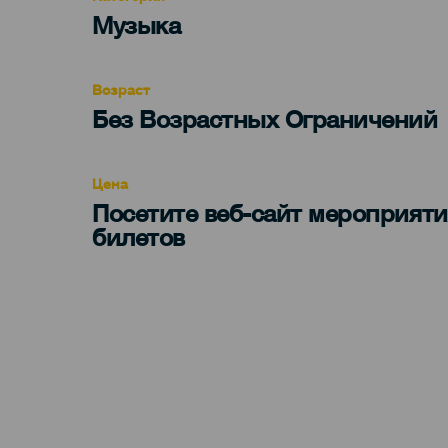
Categoría
Музыка
del
evento
Возраст
Edad
Без Возрастных Ограничений
Recomendada
Цена
Посетите веб-сайт мероприяти
билетов