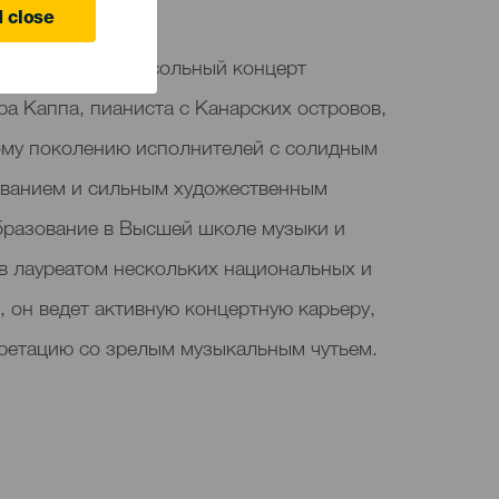
 close
инго состоится сольный концерт
а Каппа, пианиста с Канарских островов,
ому поколению исполнителей с солидным
ванием и сильным художественным
бразование в Высшей школе музыки и
ав лауреатом нескольких национальных и
 он ведет активную концертную карьеру,
претацию со зрелым музыкальным чутьем.