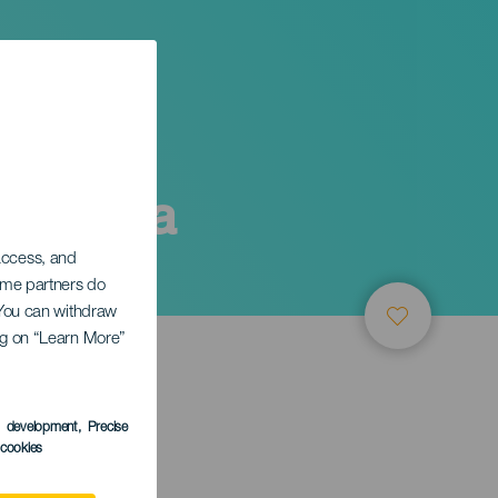
цайлера
 access, and
Some partners do
. You can withdraw
ing on “Learn More”
ТИЕ
s development
, Precise
l cookies