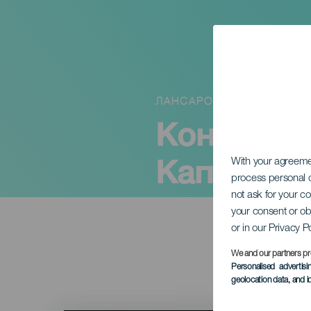
ЛАНСАРОТЕ
Концерт 
Каппа
With your agreem
process personal d
not ask for your c
your consent or ob
or in our Privacy P
We and our partners pr
Personalised advertis
geolocation data, and i