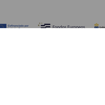
Обзор
П
Побережье и пляжи
Культура
К
Кухня
Все статьи
Ка
П